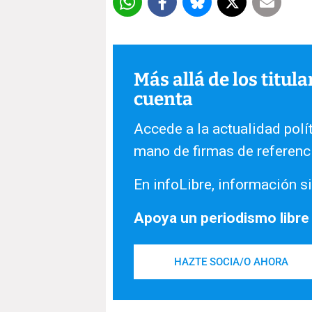
Más allá de los titul
cuenta
Accede a la actualidad polít
mano de firmas de referenc
En infoLibre, información si
Apoya un periodismo libre
HAZTE SOCIA/O AHORA