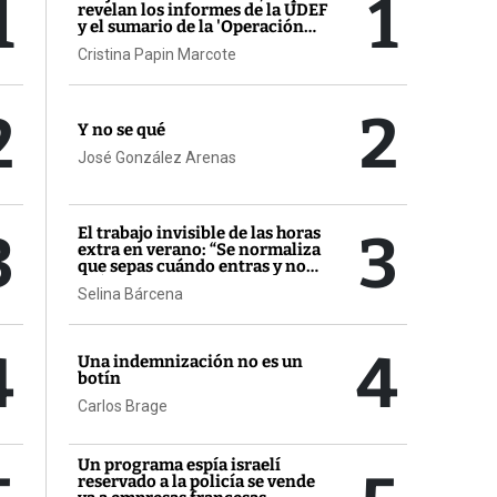
1
1
revelan los informes de la UDEF
y el sumario de la 'Operación
Zeta'
Cristina Papin Marcote
2
2
Y no se qué
José González Arenas
3
3
El trabajo invisible de las horas
extra en verano: “Se normaliza
que sepas cuándo entras y no
cuándo sales"
Selina Bárcena
4
4
Una indemnización no es un
botín
Carlos Brage
Un programa espía israelí
reservado a la policía se vende