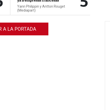
5
5
ya a empresas francesas
Yann Philippin y Antton Rouget
(Mediapart)
R A LA PORTADA