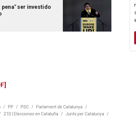
 pena" ser investido
o
F]
a
/
PP
/
PSC
/
Parlament de Catalunya
/
/
21D | Elecciones en Cataluña
/
Junts per Catalunya
/