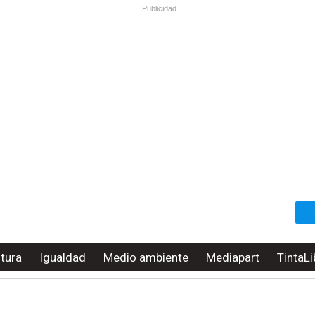
Publicidad
ltura
Igualdad
Medio ambiente
Mediapart
TintaLi