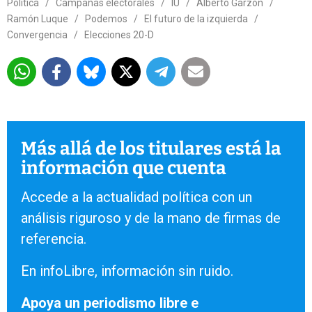
Política
/
Campañas electorales
/
IU
/
Alberto Garzón
/
Ramón Luque
/
Podemos
/
El futuro de la izquierda
/
Convergencia
/
Elecciones 20-D
Más allá de los titulares está la
información que cuenta
Accede a la actualidad política con un
análisis riguroso y de la mano de firmas de
referencia.
En infoLibre, información sin ruido.
Apoya un periodismo libre e