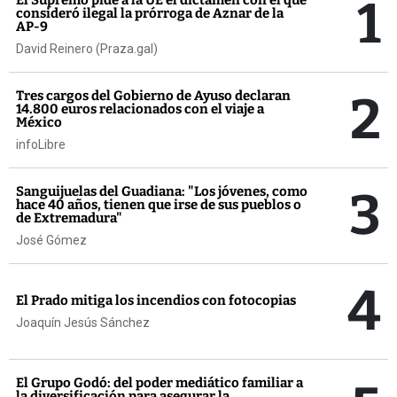
1
consideró ilegal la prórroga de Aznar de la
AP-9
David Reinero (Praza.gal)
2
Tres cargos del Gobierno de Ayuso declaran
14.800 euros relacionados con el viaje a
México
infoLibre
3
Sanguijuelas del Guadiana: "Los jóvenes, como
hace 40 años, tienen que irse de sus pueblos o
de Extremadura"
José Gómez
4
El Prado mitiga los incendios con fotocopias
Joaquín Jesús Sánchez
El Grupo Godó: del poder mediático familiar a
la diversificación para asegurar la