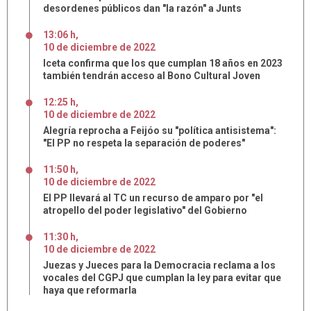
desordenes públicos dan "la razón" a Junts
13:06 h
,
10
de
diciembre
de
2022
Iceta confirma que los que cumplan 18 años en 2023
también tendrán acceso al Bono Cultural Joven
12:25 h
,
10
de
diciembre
de
2022
Alegría reprocha a Feijóo su "política antisistema":
"El PP no respeta la separación de poderes"
11:50 h
,
10
de
diciembre
de
2022
El PP llevará al TC un recurso de amparo por "el
atropello del poder legislativo" del Gobierno
11:30 h
,
10
de
diciembre
de
2022
Juezas y Jueces para la Democracia reclama a los
vocales del CGPJ que cumplan la ley para evitar que
haya que reformarla