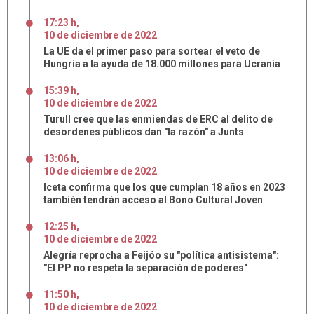
17:23 h
,
10
de
diciembre
de
2022
La UE da el primer paso para sortear el veto de
Hungría a la ayuda de 18.000 millones para Ucrania
15:39 h
,
10
de
diciembre
de
2022
Turull cree que las enmiendas de ERC al delito de
desordenes públicos dan "la razón" a Junts
13:06 h
,
10
de
diciembre
de
2022
Iceta confirma que los que cumplan 18 años en 2023
también tendrán acceso al Bono Cultural Joven
12:25 h
,
10
de
diciembre
de
2022
Alegría reprocha a Feijóo su "política antisistema":
"El PP no respeta la separación de poderes"
11:50 h
,
10
de
diciembre
de
2022