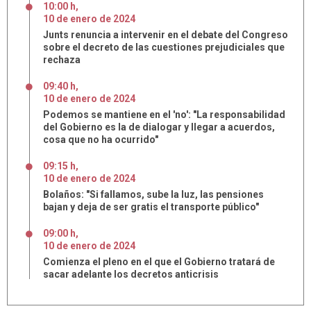
10:00 h
,
10
de
enero
de
2024
Junts renuncia a intervenir en el debate del Congreso
sobre el decreto de las cuestiones prejudiciales que
rechaza
09:40 h
,
10
de
enero
de
2024
Podemos se mantiene en el 'no': "La responsabilidad
del Gobierno es la de dialogar y llegar a acuerdos,
cosa que no ha ocurrido"
09:15 h
,
10
de
enero
de
2024
Bolaños: "Si fallamos, sube la luz, las pensiones
bajan y deja de ser gratis el transporte público"
09:00 h
,
10
de
enero
de
2024
Comienza el pleno en el que el Gobierno tratará de
sacar adelante los decretos anticrisis