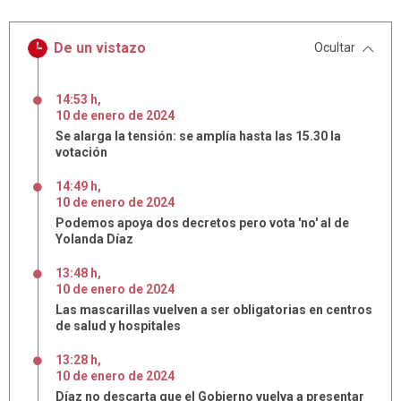
De un vistazo
Ocultar
14:53 h
,
10
de
enero
de
2024
Se alarga la tensión: se amplía hasta las 15.30 la
votación
14:49 h
,
10
de
enero
de
2024
Podemos apoya dos decretos pero vota 'no' al de
Yolanda Díaz
13:48 h
,
10
de
enero
de
2024
Las mascarillas vuelven a ser obligatorias en centros
de salud y hospitales
13:28 h
,
10
de
enero
de
2024
Díaz no descarta que el Gobierno vuelva a presentar