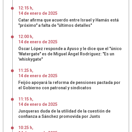
12:15 h
,
14
de
enero
de
2025
Catar afirma que acuerdo entre Israel y Hamás está
"próximo" a falta de "últimos detalles"
12:00 h
,
14
de
enero
de
2025
Óscar López responde a Ayuso y le dice que el "único
'Watergate" es de Miguel Ángel Rodríguez: "Es un
'whiskygate"
11:25 h
,
14
de
enero
de
2025
Feijóo apoyará la reforma de pensiones pactada por
el Gobierno con patronal y sindicatos
11:15 h
,
14
de
enero
de
2025
Junqueras duda de la utilidad de la cuestión de
confianza a Sánchez promovida por Junts
10:25 h
,