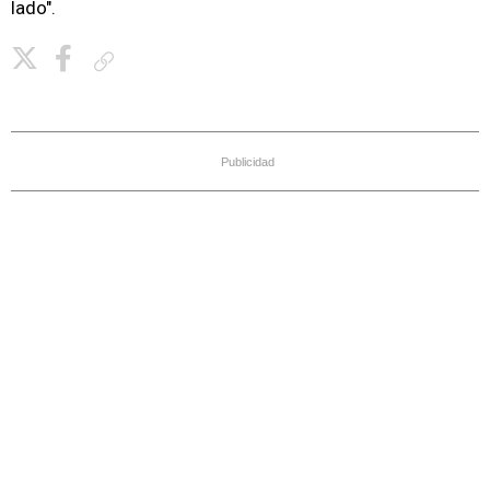
lado".
Copiar enlace
Publicidad