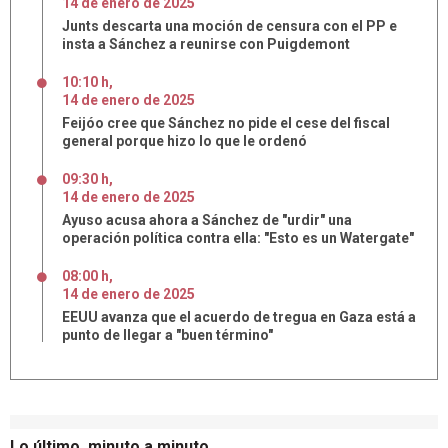
14
de
enero
de
2025
Junts descarta una moción de censura con el PP e
insta a Sánchez a reunirse con Puigdemont
10:10 h
,
14
de
enero
de
2025
Feijóo cree que Sánchez no pide el cese del fiscal
general porque hizo lo que le ordenó
09:30 h
,
14
de
enero
de
2025
Ayuso acusa ahora a Sánchez de "urdir" una
operación política contra ella: "Esto es un Watergate"
08:00 h
,
14
de
enero
de
2025
EEUU avanza que el acuerdo de tregua en Gaza está a
punto de llegar a "buen término"
Lo último, minuto a minuto