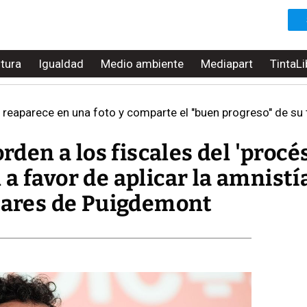
ltura
Igualdad
Medio ambiente
Mediapart
TintaLi
reaparece en una foto y comparte el "buen progreso" de su 
orden a los fiscales del 'procé
a favor de aplicar la amnistí
elares de Puigdemont