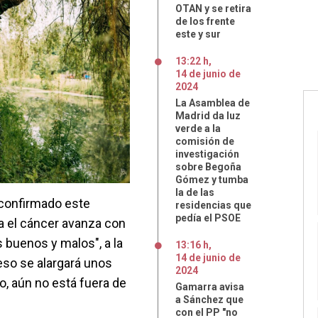
OTAN y se retira
de los frente
este y sur
13:22 h
,
14
de
junio
de
2024
La Asamblea de
Madrid da luz
verde a la
comisión de
investigación
sobre Begoña
Gómez y tumba
la de las
 confirmado este
residencias que
pedía el PSOE
a el cáncer avanza con
 buenos y malos", a la
13:16 h
,
14
de
junio
de
eso se alargará unos
2024
, aún no está fuera de
Gamarra avisa
a Sánchez que
con el PP "no