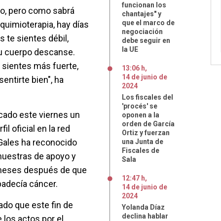
funcionan los
o, pero como sabrá
chantajes" y
que el marco de
quimioterapia, hay días
negociación
 te sientes débil,
debe seguir en
la UE
tu cuerpo descanse.
e sientes más fuerte,
13:06 h
,
14
de
junio
de
entirte bien", ha
2024
Los fiscales del
'procés' se
icado este viernes un
oponen a la
orden de García
l oficial en la red
Ortiz y fuerzan
 Gales ha reconocido
una Junta de
Fiscales de
muestras de apoyo y
Sala
s meses después de que
12:47 h
,
 padecía cáncer.
14
de
junio
de
2024
mado que este fin de
Yolanda Díaz
declina hablar
 los actos por el