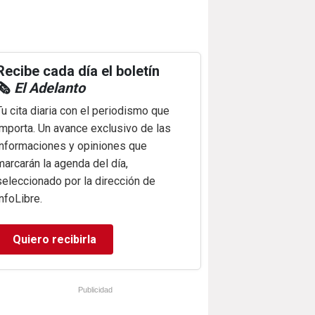
Recibe cada día el boletín
🗞️
El Adelanto
Tu cita diaria con el periodismo que
importa. Un avance exclusivo de las
informaciones y opiniones que
marcarán la agenda del día,
seleccionado por la dirección de
infoLibre.
Quiero recibirla
Publicidad