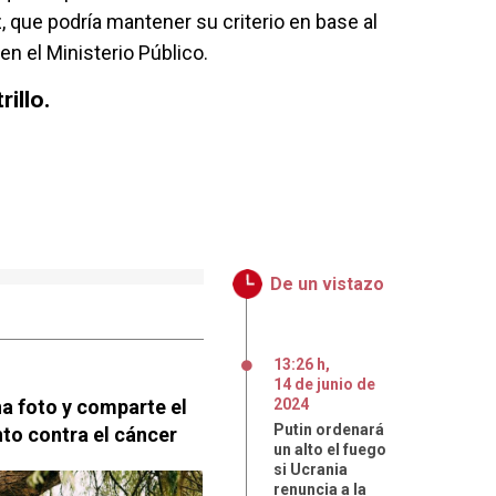
z, que podría mantener su criterio en base al
en el Ministerio Público.
illo.
De un vistazo
13:26 h
,
14
de
junio
de
a foto y comparte el
2024
Putin ordenará
to contra el cáncer
un alto el fuego
si Ucrania
renuncia a la