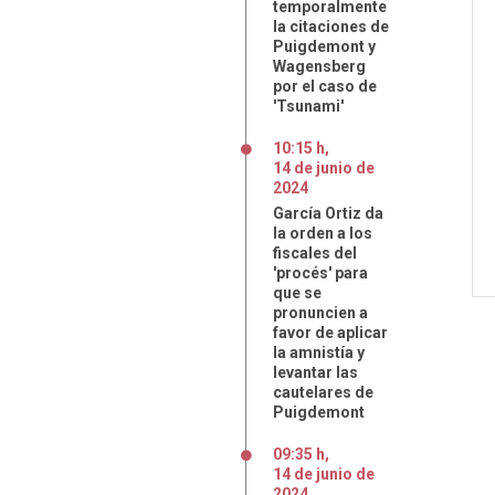
temporalmente
la citaciones de
Puigdemont y
Wagensberg
por el caso de
'Tsunami'
10:15 h
,
14
de
junio
de
2024
García Ortiz da
la orden a los
fiscales del
'procés' para
que se
pronuncien a
favor de aplicar
la amnistía y
levantar las
cautelares de
Puigdemont
09:35 h
,
14
de
junio
de
2024