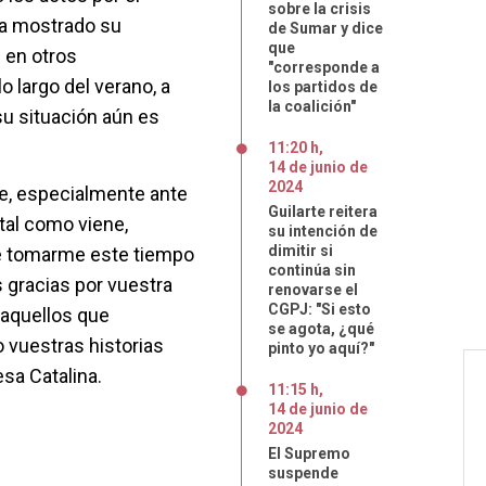
sobre la crisis
 ha mostrado su
de Sumar y dice
que
 en otros
"corresponde a
o largo del verano, a
los partidos de
la coalición"
u situación aún es
11:20 h
,
14
de
junio
de
2024
te, especialmente ante
Guilarte reitera
tal como viene,
su intención de
dimitir si
e tomarme este tiempo
continúa sin
 gracias por vuestra
renovarse el
CGPJ: "Si esto
 aquellos que
se agota, ¿qué
 vuestras historias
pinto yo aquí?"
sa Catalina.
11:15 h
,
14
de
junio
de
2024
El Supremo
suspende