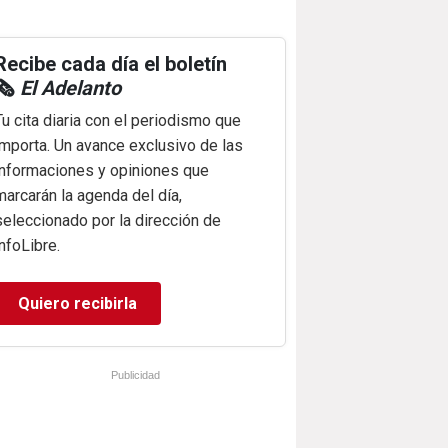
Recibe cada día el boletín
🗞️
El Adelanto
Tu cita diaria con el periodismo que
importa. Un avance exclusivo de las
informaciones y opiniones que
marcarán la agenda del día,
seleccionado por la dirección de
infoLibre.
Quiero recibirla
Publicidad