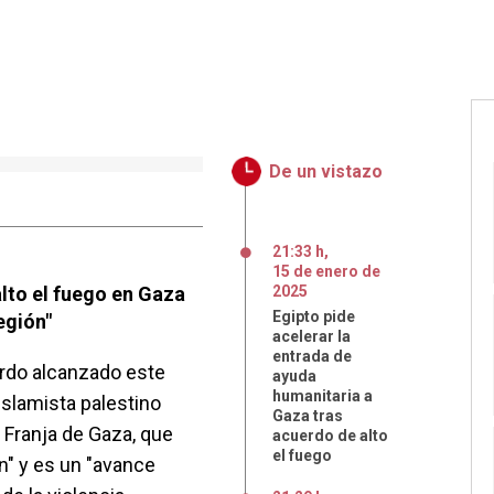
De un vistazo
21:33 h
,
15
de
enero
de
lto el fuego en Gaza
2025
Egipto pide
egión"
acelerar la
entrada de
erdo alcanzado este
ayuda
humanitaria a
islamista palestino
Gaza tras
 Franja de Gaza, que
acuerdo de alto
el fuego
ón" y es un "avance