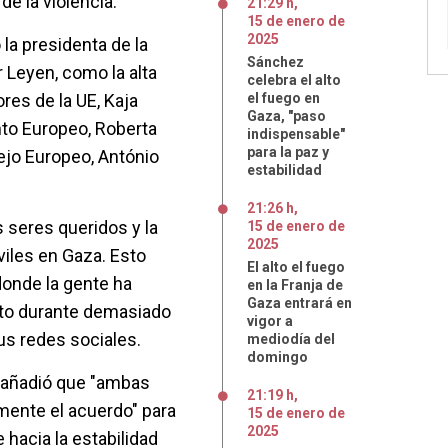
 de la violencia.
21:29 h
,
15
de
enero
de
2025
 la presidenta de la
Sánchez
 Leyen, como la alta
celebra el alto
res de la UE, Kaja
el fuego en
Gaza, "paso
nto Europeo, Roberta
indispensable"
para la paz y
ejo Europeo, António
estabilidad
21:26 h
,
 seres queridos y la
15
de
enero
de
2025
viles en Gaza. Esto
El alto el fuego
 donde la gente ha
en la Franja de
Gaza entrará en
to durante demasiado
vigor a
us redes sociales.
mediodía del
domingo
o añadió que "ambas
21:19 h
,
mente el acuerdo" para
15
de
enero
de
2025
hacia la estabilidad