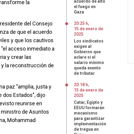
acuerdo de alto
transforme la
el fuego en
Gaza
presidente del Consejo
20:25 h
,
15
de
enero
de
nza de que el acuerdo
2025
viles y que los cautivos
Los sindicatos
exigen al
 "el acceso inmediato a
Gobierno que
ia y crear las
aclare si el
salario mínimo
 y la reconstrucción de
queda exento
de tributar
20:18 h
,
a paz "amplia, justa y
15
de
enero
de
e dos Estados", dijo
2025
Catar, Egipto y
evisto reunirse en
EEUU formarán
y ministro de Asuntos
mecanismo
para garantizar
stina, Mohammad
implementación
de tregua en