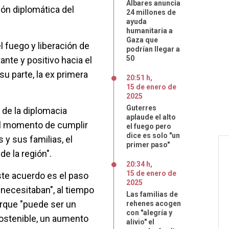
Albares anuncia
ión diplomática del
24 millones de
ayuda
humanitaria a
Gaza que
l fuego y liberación de
podrían llegar a
50
nte y positivo hacia el
r su parte, la ex primera
20:51 h
,
15
de
enero
de
2025
Guterres
a de la diplomacia
aplaude el alto
el momento de cumplir
el fuego pero
dice es solo "un
 y sus familias, el
primer paso"
e la región".
20:34 h
,
15
de
enero
de
ste acuerdo es el paso
2025
necesitaban", al tiempo
Las familias de
rque "puede ser un
rehenes acogen
con "alegría y
sostenible, un aumento
alivio" el