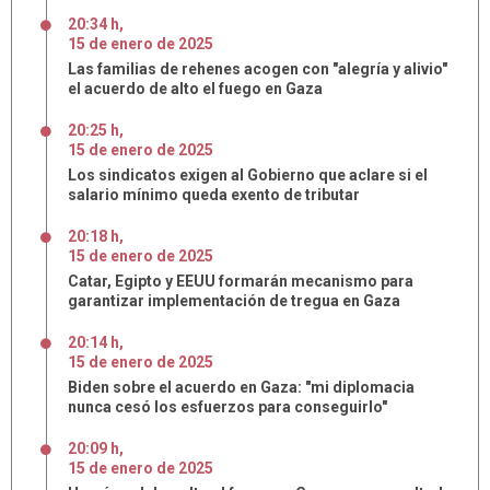
20:34 h
,
15
de
enero
de
2025
Las familias de rehenes acogen con "alegría y alivio"
el acuerdo de alto el fuego en Gaza
20:25 h
,
15
de
enero
de
2025
Los sindicatos exigen al Gobierno que aclare si el
salario mínimo queda exento de tributar
20:18 h
,
15
de
enero
de
2025
Catar, Egipto y EEUU formarán mecanismo para
garantizar implementación de tregua en Gaza
20:14 h
,
15
de
enero
de
2025
Biden sobre el acuerdo en Gaza: "mi diplomacia
nunca cesó los esfuerzos para conseguirlo"
20:09 h
,
15
de
enero
de
2025