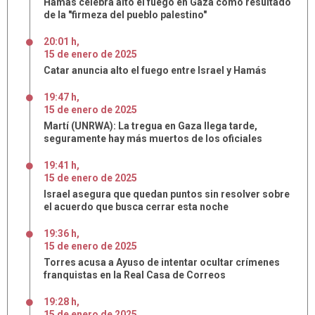
Hamás celebra alto el fuego en Gaza como resultado
de la "firmeza del pueblo palestino"
20:01 h
,
15
de
enero
de
2025
Catar anuncia alto el fuego entre Israel y Hamás
19:47 h
,
15
de
enero
de
2025
Martí (UNRWA): La tregua en Gaza llega tarde,
seguramente hay más muertos de los oficiales
19:41 h
,
15
de
enero
de
2025
Israel asegura que quedan puntos sin resolver sobre
el acuerdo que busca cerrar esta noche
19:36 h
,
15
de
enero
de
2025
Torres acusa a Ayuso de intentar ocultar crímenes
franquistas en la Real Casa de Correos
19:28 h
,
15
de
enero
de
2025