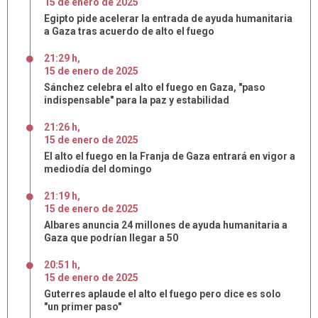
15
de
enero
de
2025
Egipto pide acelerar la entrada de ayuda humanitaria
a Gaza tras acuerdo de alto el fuego
21:29 h
,
15
de
enero
de
2025
Sánchez celebra el alto el fuego en Gaza, "paso
indispensable" para la paz y estabilidad
21:26 h
,
15
de
enero
de
2025
El alto el fuego en la Franja de Gaza entrará en vigor a
mediodía del domingo
21:19 h
,
15
de
enero
de
2025
Albares anuncia 24 millones de ayuda humanitaria a
Gaza que podrían llegar a 50
20:51 h
,
15
de
enero
de
2025
Guterres aplaude el alto el fuego pero dice es solo
"un primer paso"