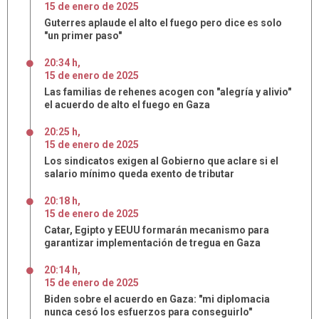
15
de
enero
de
2025
Guterres aplaude el alto el fuego pero dice es solo
"un primer paso"
20:34 h
,
15
de
enero
de
2025
Las familias de rehenes acogen con "alegría y alivio"
el acuerdo de alto el fuego en Gaza
20:25 h
,
15
de
enero
de
2025
Los sindicatos exigen al Gobierno que aclare si el
salario mínimo queda exento de tributar
20:18 h
,
15
de
enero
de
2025
Catar, Egipto y EEUU formarán mecanismo para
garantizar implementación de tregua en Gaza
20:14 h
,
15
de
enero
de
2025
Biden sobre el acuerdo en Gaza: "mi diplomacia
nunca cesó los esfuerzos para conseguirlo"