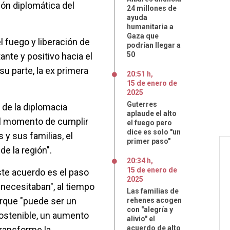
ión diplomática del
24 millones de
ayuda
humanitaria a
Gaza que
l fuego y liberación de
podrían llegar a
50
nte y positivo hacia el
r su parte, la ex primera
20:51 h
,
15
de
enero
de
2025
Guterres
a de la diplomacia
aplaude el alto
el momento de cumplir
el fuego pero
dice es solo "un
 y sus familias, el
primer paso"
e la región".
20:34 h
,
15
de
enero
de
ste acuerdo es el paso
2025
necesitaban", al tiempo
Las familias de
rque "puede ser un
rehenes acogen
con "alegría y
sostenible, un aumento
alivio" el
acuerdo de alto
transforme la