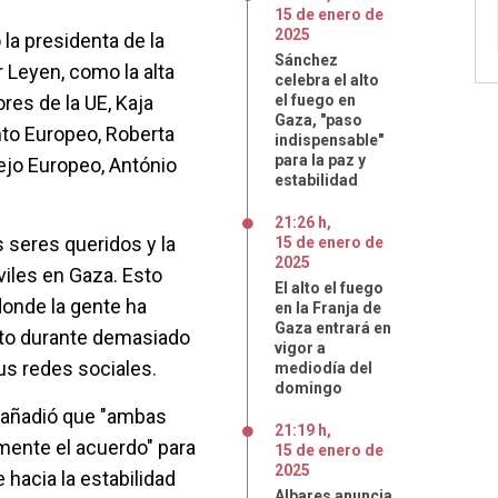
15
de
enero
de
2025
 la presidenta de la
Sánchez
 Leyen, como la alta
celebra el alto
res de la UE, Kaja
el fuego en
Gaza, "paso
nto Europeo, Roberta
indispensable"
para la paz y
ejo Europeo, António
estabilidad
21:26 h
,
 seres queridos y la
15
de
enero
de
2025
viles en Gaza. Esto
El alto el fuego
 donde la gente ha
en la Franja de
Gaza entrará en
to durante demasiado
vigor a
us redes sociales.
mediodía del
domingo
o añadió que "ambas
21:19 h
,
mente el acuerdo" para
15
de
enero
de
2025
hacia la estabilidad
Albares anuncia