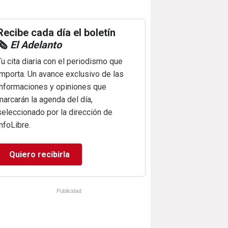
Recibe cada día el boletín
🗞️
El Adelanto
Tu cita diaria con el periodismo que
importa. Un avance exclusivo de las
informaciones y opiniones que
marcarán la agenda del día,
seleccionado por la dirección de
infoLibre.
Quiero recibirla
Publicidad