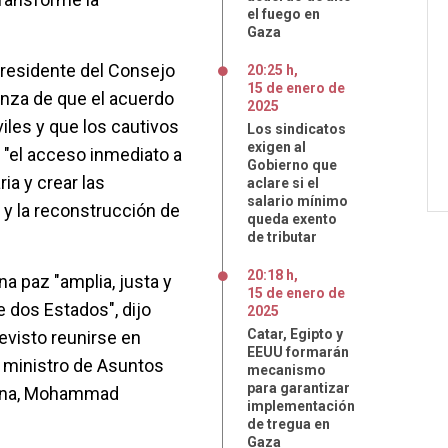
el fuego en
Gaza
presidente del Consejo
20:25 h
,
15
de
enero
de
nza de que el acuerdo
2025
viles y que los cautivos
Los sindicatos
exigen al
 "el acceso inmediato a
Gobierno que
ia y crear las
aclare si el
salario mínimo
 y la reconstrucción de
queda exento
de tributar
20:18 h
,
a paz "amplia, justa y
15
de
enero
de
e dos Estados", dijo
2025
Catar, Egipto y
evisto reunirse en
EEUU formarán
y ministro de Asuntos
mecanismo
para garantizar
stina, Mohammad
implementación
de tregua en
Gaza