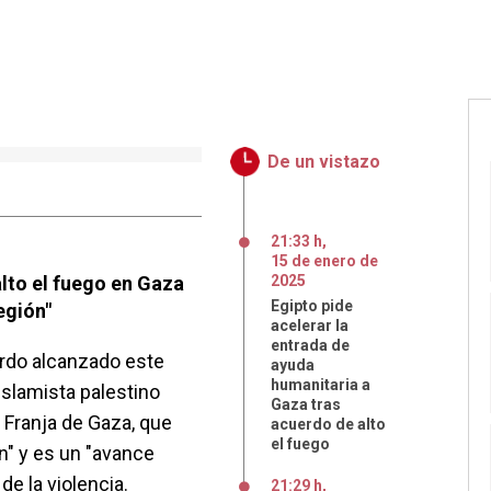
De un vistazo
21:33 h
,
15
de
enero
de
lto el fuego en Gaza
2025
Egipto pide
egión"
acelerar la
entrada de
erdo alcanzado este
ayuda
humanitaria a
islamista palestino
Gaza tras
 Franja de Gaza, que
acuerdo de alto
el fuego
ón" y es un "avance
 de la violencia.
21:29 h
,