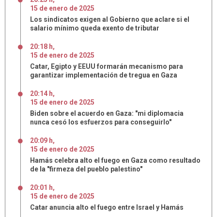
15
de
enero
de
2025
Los sindicatos exigen al Gobierno que aclare si el
salario mínimo queda exento de tributar
20:18 h
,
15
de
enero
de
2025
Catar, Egipto y EEUU formarán mecanismo para
garantizar implementación de tregua en Gaza
20:14 h
,
15
de
enero
de
2025
Biden sobre el acuerdo en Gaza: "mi diplomacia
nunca cesó los esfuerzos para conseguirlo"
20:09 h
,
15
de
enero
de
2025
Hamás celebra alto el fuego en Gaza como resultado
de la "firmeza del pueblo palestino"
20:01 h
,
15
de
enero
de
2025
Catar anuncia alto el fuego entre Israel y Hamás