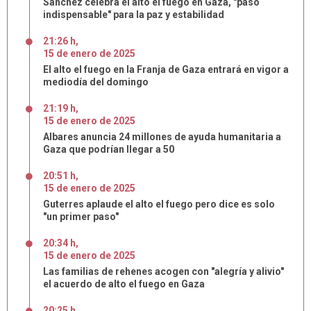
Sánchez celebra el alto el fuego en Gaza, "paso
indispensable" para la paz y estabilidad
21:26 h
,
15
de
enero
de
2025
El alto el fuego en la Franja de Gaza entrará en vigor a
mediodía del domingo
21:19 h
,
15
de
enero
de
2025
Albares anuncia 24 millones de ayuda humanitaria a
Gaza que podrían llegar a 50
20:51 h
,
15
de
enero
de
2025
Guterres aplaude el alto el fuego pero dice es solo
"un primer paso"
20:34 h
,
15
de
enero
de
2025
Las familias de rehenes acogen con "alegría y alivio"
el acuerdo de alto el fuego en Gaza
20:25 h
,