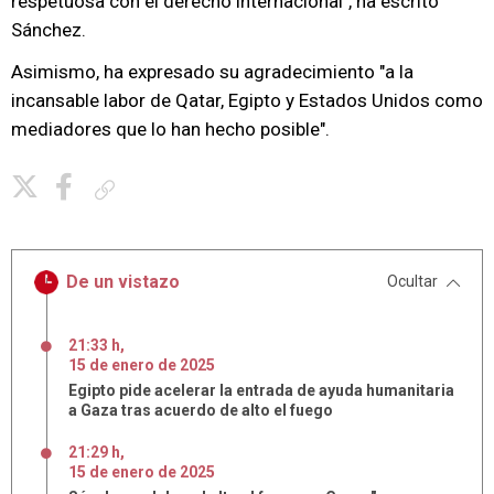
respetuosa con el derecho internacional", ha escrito
Sánchez.
Asimismo, ha expresado su agradecimiento "a la
incansable labor de Qatar, Egipto y Estados Unidos como
mediadores que lo han hecho posible".
Copiar enlace
De un vistazo
Ocultar
21:33 h
,
15
de
enero
de
2025
Egipto pide acelerar la entrada de ayuda humanitaria
a Gaza tras acuerdo de alto el fuego
21:29 h
,
15
de
enero
de
2025