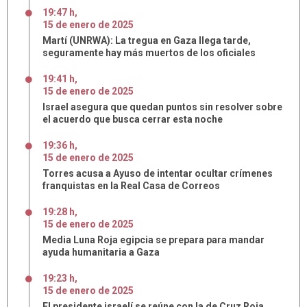
19:47 h
,
15
de
enero
de
2025
Martí (UNRWA): La tregua en Gaza llega tarde,
seguramente hay más muertos de los oficiales
19:41 h
,
15
de
enero
de
2025
Israel asegura que quedan puntos sin resolver sobre
el acuerdo que busca cerrar esta noche
19:36 h
,
15
de
enero
de
2025
Torres acusa a Ayuso de intentar ocultar crímenes
franquistas en la Real Casa de Correos
19:28 h
,
15
de
enero
de
2025
Media Luna Roja egipcia se prepara para mandar
ayuda humanitaria a Gaza
19:23 h
,
15
de
enero
de
2025
El presidente israelí se reúne con la de Cruz Roja