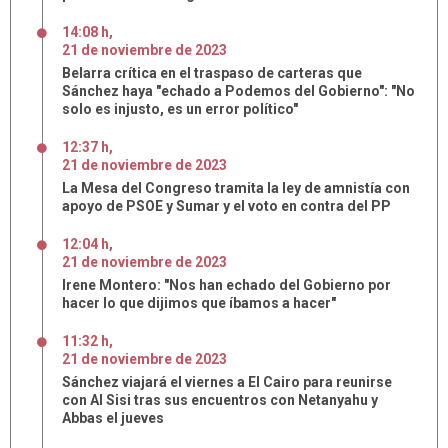
14:08 h
,
21
de
noviembre
de
2023
Belarra crítica en el traspaso de carteras que
Sánchez haya "echado a Podemos del Gobierno": "No
solo es injusto, es un error político"
12:37 h
,
21
de
noviembre
de
2023
La Mesa del Congreso tramita la ley de amnistía con
apoyo de PSOE y Sumar y el voto en contra del PP
12:04 h
,
21
de
noviembre
de
2023
Irene Montero: "Nos han echado del Gobierno por
hacer lo que dijimos que íbamos a hacer"
11:32 h
,
21
de
noviembre
de
2023
Sánchez viajará el viernes a El Cairo para reunirse
con Al Sisi tras sus encuentros con Netanyahu y
Abbas el jueves