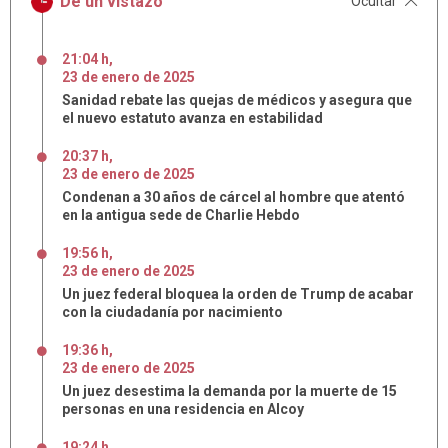
De un vistazo
Ocultar
21:04 h
,
23
de
enero
de
2025
Sanidad rebate las quejas de médicos y asegura que
el nuevo estatuto avanza en estabilidad
20:37 h
,
23
de
enero
de
2025
Condenan a 30 años de cárcel al hombre que atentó
en la antigua sede de Charlie Hebdo
19:56 h
,
23
de
enero
de
2025
Un juez federal bloquea la orden de Trump de acabar
con la ciudadanía por nacimiento
19:36 h
,
23
de
enero
de
2025
Un juez desestima la demanda por la muerte de 15
personas en una residencia en Alcoy
19:24 h
,