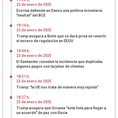
23
de
enero
de
2025
Escrivá defiende en Davos una política monetaria
"neutral" del BCE
19:14 h
,
23
de
enero
de
2025
Trump asegura a Botín que se dará prisa en revertir
el exceso de regulación en EEUU
19:04 h
,
23
de
enero
de
2025
El Santander resuelve la incidencia que duplicaba
algunos pagos con tarjetas de clientes
18:51 h
,
23
de
enero
de
2025
Trump: "la UE nos trata de manera muy injusta"
18:27 h
,
23
de
enero
de
2025
Trump asegura que Ucrania "está lista para llegar a
un acuerdo" de paz con Rusia