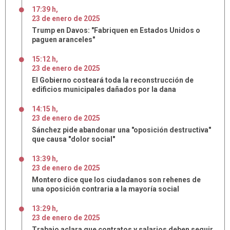
17:39 h
,
23
de
enero
de
2025
Trump en Davos: "Fabriquen en Estados Unidos o
paguen aranceles"
15:12 h
,
23
de
enero
de
2025
El Gobierno costeará toda la reconstrucción de
edificios municipales dañados por la dana
14:15 h
,
23
de
enero
de
2025
Sánchez pide abandonar una "oposición destructiva"
que causa "dolor social"
13:39 h
,
23
de
enero
de
2025
Montero dice que los ciudadanos son rehenes de
una oposición contraria a la mayoría social
13:29 h
,
23
de
enero
de
2025
Trabajo aclara que contratos y salarios deben seguir