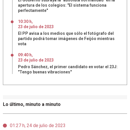
El Gobierno subraya la "absoluta normalidad" en la
apertura de los colegios: "El sistema funciona
perfectamente"
10:30 h
,
23
de
julio
de
2023
El PP avisa a los medios que sólo el fotógrafo del
partido podrá tomar imágenes de Feijóo mientras
vota
09:40 h
,
23
de
julio
de
2023
Pedro Sánchez, el primer candidato en votar el 23J:
"Tengo buenas vibraciones"
Lo último, minuto a minuto
01:27 h, 24 de julio de 2023