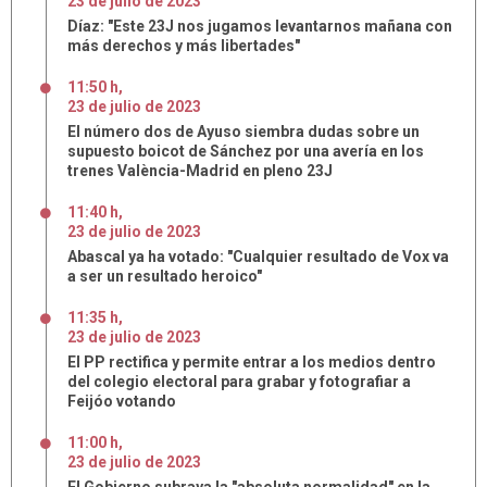
23
de
julio
de
2023
Díaz: "Este 23J nos jugamos levantarnos mañana con
más derechos y más libertades"
11:50 h
,
23
de
julio
de
2023
El número dos de Ayuso siembra dudas sobre un
supuesto boicot de Sánchez por una avería en los
trenes València-Madrid en pleno 23J
11:40 h
,
23
de
julio
de
2023
Abascal ya ha votado: "Cualquier resultado de Vox va
a ser un resultado heroico"
11:35 h
,
23
de
julio
de
2023
El PP rectifica y permite entrar a los medios dentro
del colegio electoral para grabar y fotografiar a
Feijóo votando
11:00 h
,
23
de
julio
de
2023