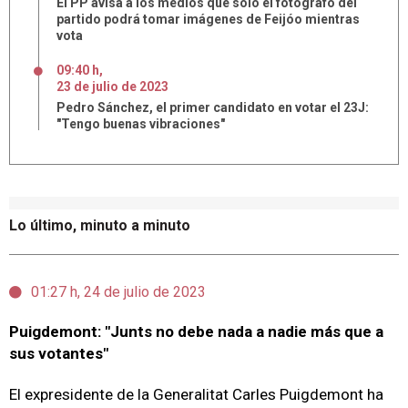
El PP avisa a los medios que sólo el fotógrafo del
partido podrá tomar imágenes de Feijóo mientras
vota
09:40 h
,
23
de
julio
de
2023
Pedro Sánchez, el primer candidato en votar el 23J:
"Tengo buenas vibraciones"
Lo último, minuto a minuto
01:27 h, 24 de julio de 2023
Puigdemont: "Junts no debe nada a nadie más que a
sus votantes"
El expresidente de la Generalitat Carles Puigdemont ha