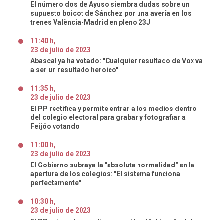
El número dos de Ayuso siembra dudas sobre un
supuesto boicot de Sánchez por una avería en los
trenes València-Madrid en pleno 23J
11:40 h
,
23
de
julio
de
2023
Abascal ya ha votado: "Cualquier resultado de Vox va
a ser un resultado heroico"
11:35 h
,
23
de
julio
de
2023
El PP rectifica y permite entrar a los medios dentro
del colegio electoral para grabar y fotografiar a
Feijóo votando
11:00 h
,
23
de
julio
de
2023
El Gobierno subraya la "absoluta normalidad" en la
apertura de los colegios: "El sistema funciona
perfectamente"
10:30 h
,
23
de
julio
de
2023