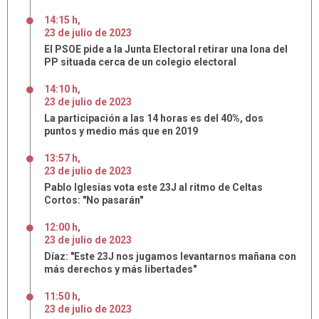
14:15 h
,
23
de
julio
de
2023
El PSOE pide a la Junta Electoral retirar una lona del
PP situada cerca de un colegio electoral
14:10 h
,
23
de
julio
de
2023
La participación a las 14 horas es del 40%, dos
puntos y medio más que en 2019
13:57 h
,
23
de
julio
de
2023
Pablo Iglesias vota este 23J al ritmo de Celtas
Cortos: "No pasarán"
12:00 h
,
23
de
julio
de
2023
Díaz: "Este 23J nos jugamos levantarnos mañana con
más derechos y más libertades"
11:50 h
,
23
de
julio
de
2023