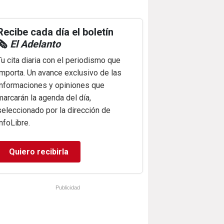
Recibe cada día el boletín
🗞️
El Adelanto
Tu cita diaria con el periodismo que
importa. Un avance exclusivo de las
informaciones y opiniones que
marcarán la agenda del día,
seleccionado por la dirección de
infoLibre.
Quiero recibirla
Publicidad