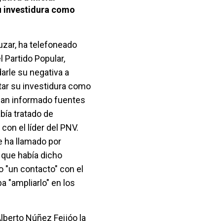
u investidura como
uzar, ha telefoneado
l Partido Popular,
darle su negativa a
itar su investidura como
han informado fuentes
abía tratado de
 con el líder del PNV.
e ha llamado por
, que había dicho
 "un contacto" con el
a "ampliarlo" en los
lberto Núñez Feijóo la