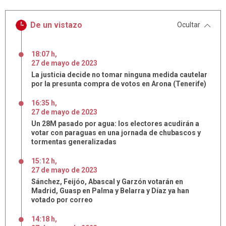
De un vistazo
Ocultar
18:07 h
,
27
de
mayo
de
2023
La justicia decide no tomar ninguna medida cautelar
por la presunta compra de votos en Arona (Tenerife)
16:35 h
,
27
de
mayo
de
2023
Un 28M pasado por agua: los electores acudirán a
votar con paraguas en una jornada de chubascos y
tormentas generalizadas
15:12 h
,
27
de
mayo
de
2023
Sánchez, Feijóo, Abascal y Garzón votarán en
Madrid, Guasp en Palma y Belarra y Díaz ya han
votado por correo
14:18 h
,