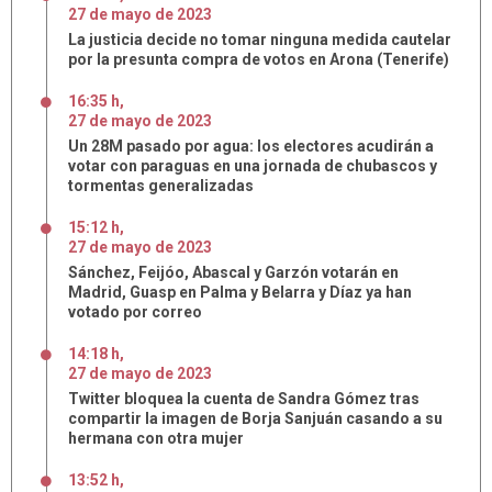
27
de
mayo
de
2023
La justicia decide no tomar ninguna medida cautelar
por la presunta compra de votos en Arona (Tenerife)
16:35 h
,
27
de
mayo
de
2023
Un 28M pasado por agua: los electores acudirán a
votar con paraguas en una jornada de chubascos y
tormentas generalizadas
15:12 h
,
27
de
mayo
de
2023
Sánchez, Feijóo, Abascal y Garzón votarán en
Madrid, Guasp en Palma y Belarra y Díaz ya han
votado por correo
14:18 h
,
27
de
mayo
de
2023
Twitter bloquea la cuenta de Sandra Gómez tras
compartir la imagen de Borja Sanjuán casando a su
hermana con otra mujer
13:52 h
,