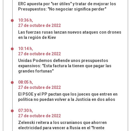
ERC apuesta por "ser útiles" y tratar de mejorar los
Presupuestos: "No negociar significa perder"
10:36 h
,
27
de
octubre
de
2022
Las fuerzas rusas lanzan nuevos ataques con drones
en la región de Kiev
10:14 h
,
27
de
octubre
de
2022
Unidas Podemos defiende unos presupuestos
expansivos: "Esta factura la tienen que pagar las
grandes fortunas"
08:05 h
,
27
de
octubre
de
2022
El PSOE y el PP pactan que los jueces que entren en
política no puedan volver a la Justicia en dos años
07:30 h
,
27
de
octubre
de
2022
Zelenski reitera a los ucranianos que ahorren
electricidad para vencer a Rusia en el "frente