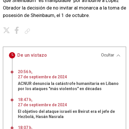
que Sheinbaum "es manipulable" por atribuirle a López
Obrador la decisión de no invitar al monarca a la toma de
posesión de Sheinbaum, el 1 de octubre.
Copiar enlace
De un vistazo
Ocultar
20:56 h
,
27
de
septiembre
de
2024
ACNUR denuncia la catástrofe humanitaria en Líbano
por los ataques "más violentos" en décadas
18:47 h
,
27
de
septiembre
de
2024
El objetivo del ataque israelí en Beirut era el jefe de
Hezbolá, Hasán Nasrala
18:07 h
,