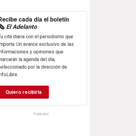
Recibe cada día el boletín
🗞️
El Adelanto
Tu cita diaria con el periodismo que
importa. Un avance exclusivo de las
informaciones y opiniones que
marcarán la agenda del día,
seleccionado por la dirección de
infoLibre.
Quiero recibirla
Publicidad