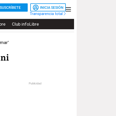
SUSCRÍBETE
INICIA SESIÓN
Transparencia total
bre
Club infoLibre
umar'
 ni
Publicidad