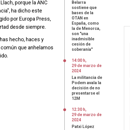
s Llach, porque la ANC
Belarra
sostiene que
cia", ha dicho este
bases de la
gido por Europa Press,
OTAN en
España, como
bertad desde siempre.
la de Menorca,
son "una
 has hecho, haces y
inadmisible
cesión de
ivo común que anhelamos
soberanía"
ido.
14:00 h
,
29
de
marzo
de
2024
La militancia de
Podem avala la
decisión de no
presentarse el
12M
12:30 h
,
29
de
marzo
de
2024
Patxi López