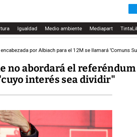
ltura
Igualdad
Medio ambiente
Mediapart
TintaLi
 encabezada por Albiach para el 12M se llamará 'Comuns S
ue no abordará el referéndum
cuyo interés sea dividir"