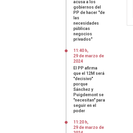
acusa a los
gobiernos del
PP de hacer "de
las
necesidades
públicas
negocios
privados"
11:40 h
,
29
de
marzo
de
2024
El PP afirma
que el 12M será
"decisivo"
porque
Sánchez y
Puigdemont se
"necesitan" para
seguir en el
poder
11:20 h
,
29
de
marzo
de
2024