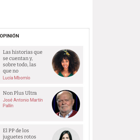
OPINIÓN
Las historias que
se cuentan y,
sobre todo, las
que no
Lucía Mbomío
Non Plus Ultra
José Antonio Martín
Pallín
El PP de los
juguetes rotos