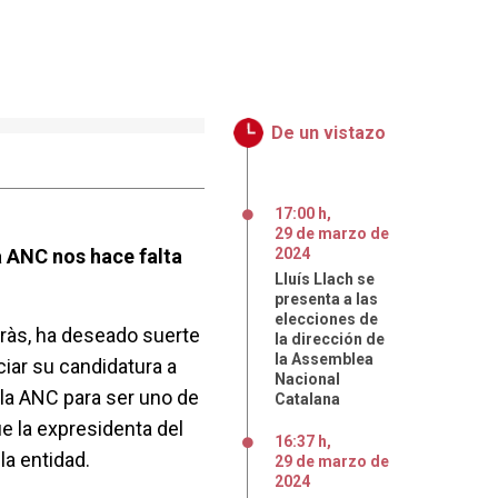
De un vistazo
17:00 h
,
29
de
marzo
de
a ANC nos hace falta
2024
Lluís Llach se
presenta a las
elecciones de
rràs, ha deseado suerte
la dirección de
la Assemblea
ciar su candidatura a
Nacional
 la ANC para ser uno de
Catalana
e la expresidenta del
16:37 h
,
la entidad.
29
de
marzo
de
2024