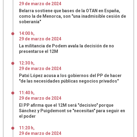
29
de
marzo
de
2024
Belarra sostiene que bases de la OTAN en España,
como la de Menorca, son "una inadmisible cesión de
soberanía"
14:00 h
,
29
de
marzo
de
2024
La militancia de Podem avala la decisión de no
presentarse el 12M
12:30 h
,
29
de
marzo
de
2024
Patxi López acusa a los gobiernos del PP de hacer
"de las necesidades públicas negocios privados"
11:40 h
,
29
de
marzo
de
2024
El PP afirma que el 12M será "decisivo" porque
Sánchez y Puigdemont se "necesitan" para seguir en
el poder
11:20 h
,
29
de
marzo
de
2024