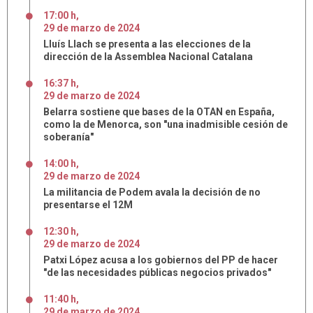
17:00 h
,
29
de
marzo
de
2024
Lluís Llach se presenta a las elecciones de la
dirección de la Assemblea Nacional Catalana
16:37 h
,
29
de
marzo
de
2024
Belarra sostiene que bases de la OTAN en España,
como la de Menorca, son "una inadmisible cesión de
soberanía"
14:00 h
,
29
de
marzo
de
2024
La militancia de Podem avala la decisión de no
presentarse el 12M
12:30 h
,
29
de
marzo
de
2024
Patxi López acusa a los gobiernos del PP de hacer
"de las necesidades públicas negocios privados"
11:40 h
,
29
de
marzo
de
2024