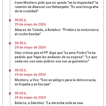
Irene Montero pide que no quede "en la impunidad" la
reunión de Abascal con Netanyahu: "Es una fotografía
de la crueldad"
09:55 h
,
29
de
mayo
de
2024
Álvarez de Toledo, a Bolaños: "Prefiero la motosierra
al coche bomba"
09:40 h
,
29
de
mayo
de
2024
Díaz critica que el PP diga que "su amo Pedro" le ha
pedido que "tape las andazas de su esposa": "Lo que
cada vez son más pobres son sus argumentos"
09:30 h
,
29
de
mayo
de
2024
Montero, a Vox: "Son un peligro para la democracia,
en España y en Europa"
09:20 h
,
29
de
mayo
de
2024
Belarra, a Sánchez: "La derecha está en una