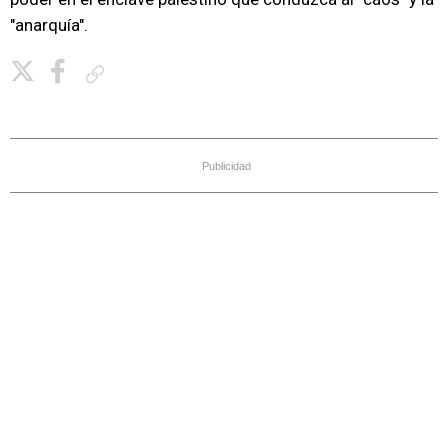
"anarquía".
Copiar enlace
Publicidad