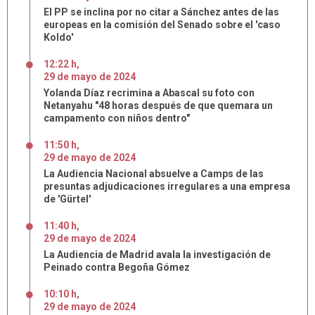
El PP se inclina por no citar a Sánchez antes de las
europeas en la comisión del Senado sobre el 'caso
Koldo'
12:22 h
,
29
de
mayo
de
2024
Yolanda Díaz recrimina a Abascal su foto con
Netanyahu "48 horas después de que quemara un
campamento con niños dentro"
11:50 h
,
29
de
mayo
de
2024
La Audiencia Nacional absuelve a Camps de las
presuntas adjudicaciones irregulares a una empresa
de 'Gürtel'
11:40 h
,
29
de
mayo
de
2024
La Audiencia de Madrid avala la investigación de
Peinado contra Begoña Gómez
10:10 h
,
29
de
mayo
de
2024