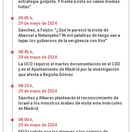
estrategia golpista. Y frente a esto no caben medias
tintas"
09:05 h
,
29
de
mayo
de
2024
Sánchez, a Feijóo: "¿Qué le pareció la visita de
Abascal a Netanyahu? Ni mil palabras de fango van a
tapar los gobiernos de la vergüenza con Vox"
08:45 h
,
29
de
mayo
de
2024
La UCO requirió el martes documentación en el CSD
y en el Ayuntamiento de Madrid por la investigación
que afecta a Begoña Gómez
08:20 h
,
29
de
mayo
de
2024
Sánchez y Albares plantearán el reconocimiento de
Israel a los ministros árabes de visita este miércoles
en Madrid
08:00 h
,
29
de
mayo
de
2024
EEUU señala que los ataques a los campos de