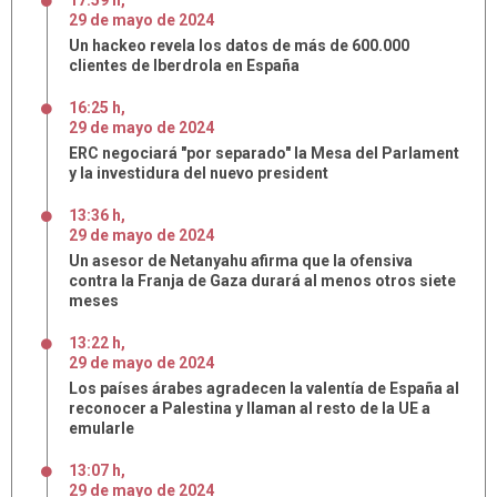
17:59 h
,
29
de
mayo
de
2024
Un hackeo revela los datos de más de 600.000
clientes de Iberdrola en España
16:25 h
,
29
de
mayo
de
2024
ERC negociará "por separado" la Mesa del Parlament
y la investidura del nuevo president
13:36 h
,
29
de
mayo
de
2024
Un asesor de Netanyahu afirma que la ofensiva
contra la Franja de Gaza durará al menos otros siete
meses
13:22 h
,
29
de
mayo
de
2024
Los países árabes agradecen la valentía de España al
reconocer a Palestina y llaman al resto de la UE a
emularle
13:07 h
,
29
de
mayo
de
2024