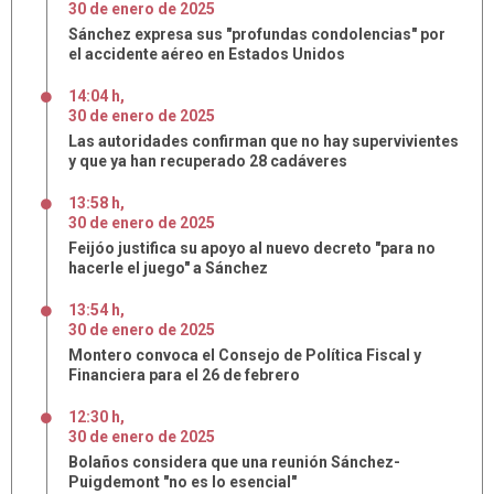
30
de
enero
de
2025
Sánchez expresa sus "profundas condolencias" por
el accidente aéreo en Estados Unidos
14:04 h
,
30
de
enero
de
2025
Las autoridades confirman que no hay supervivientes
y que ya han recuperado 28 cadáveres
13:58 h
,
30
de
enero
de
2025
Feijóo justifica su apoyo al nuevo decreto "para no
hacerle el juego" a Sánchez
13:54 h
,
30
de
enero
de
2025
Montero convoca el Consejo de Política Fiscal y
Financiera para el 26 de febrero
12:30 h
,
30
de
enero
de
2025
Bolaños considera que una reunión Sánchez-
Puigdemont "no es lo esencial"