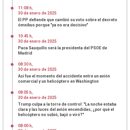
11:08 h
,
30
de
enero
de
2025
El PP defiende que cambió su voto sobre el decreto
ómnibus porque "ya no era decisivo"
10:45 h
,
30
de
enero
de
2025
Paca Sauquillo será la presidenta del PSOE de
Madrid
08:30 h
,
30
de
enero
de
2025
Así fue el momento del accidente entre un avión
comercial y un helicóptero en Washington
08:05 h
,
30
de
enero
de
2025
Trump culpa a la torre de control: "La noche estaba
clara y las luces del avión encendidas, ¿por qué el
helicóptero no subió, bajó o viró?"
08:00 h
,