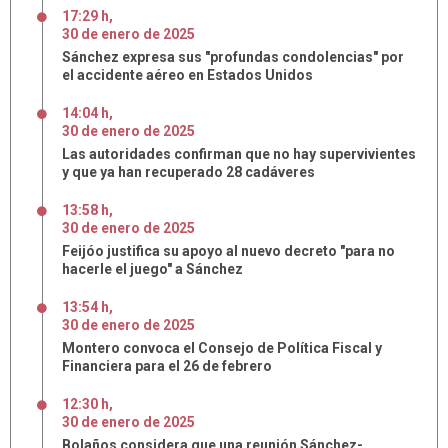
17:29 h
,
30
de
enero
de
2025
Sánchez expresa sus "profundas condolencias" por
el accidente aéreo en Estados Unidos
14:04 h
,
30
de
enero
de
2025
Las autoridades confirman que no hay supervivientes
y que ya han recuperado 28 cadáveres
13:58 h
,
30
de
enero
de
2025
Feijóo justifica su apoyo al nuevo decreto "para no
hacerle el juego" a Sánchez
13:54 h
,
30
de
enero
de
2025
Montero convoca el Consejo de Política Fiscal y
Financiera para el 26 de febrero
12:30 h
,
30
de
enero
de
2025
Bolaños considera que una reunión Sánchez-