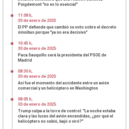
Puigdemont "no es lo esencial"
11:08 h
,
30
de
enero
de
2025
El PP defiende que cambió su voto sobre el decreto
ómnibus porque "ya no era decisivo"
10:45 h
,
30
de
enero
de
2025
Paca Sauquillo será la presidenta del PSOE de
Madrid
08:30 h
,
30
de
enero
de
2025
Así fue el momento del accidente entre un avión
comercial y un helicóptero en Washington
08:05 h
,
30
de
enero
de
2025
Trump culpa a la torre de control: "La noche estaba
clara y las luces del avión encendidas, ¿por qué el
helicóptero no subió, bajó o viró?"