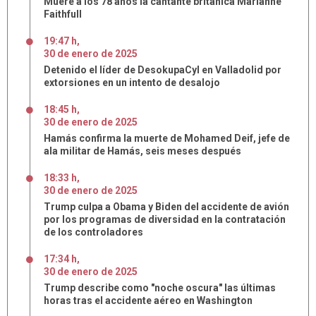
Muere a los 78 años la cantante británica Marianne
Faithfull
19:47 h
,
30
de
enero
de
2025
Detenido el líder de DesokupaCyl en Valladolid por
extorsiones en un intento de desalojo
18:45 h
,
30
de
enero
de
2025
Hamás confirma la muerte de Mohamed Deif, jefe de
ala militar de Hamás, seis meses después
18:33 h
,
30
de
enero
de
2025
Trump culpa a Obama y Biden del accidente de avión
por los programas de diversidad en la contratación
de los controladores
17:34 h
,
30
de
enero
de
2025
Trump describe como "noche oscura" las últimas
horas tras el accidente aéreo en Washington