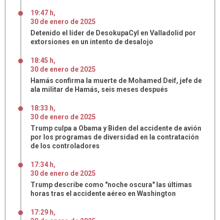
19:47 h
,
30
de
enero
de
2025
Detenido el líder de DesokupaCyl en Valladolid por
extorsiones en un intento de desalojo
18:45 h
,
30
de
enero
de
2025
Hamás confirma la muerte de Mohamed Deif, jefe de
ala militar de Hamás, seis meses después
18:33 h
,
30
de
enero
de
2025
Trump culpa a Obama y Biden del accidente de avión
por los programas de diversidad en la contratación
de los controladores
17:34 h
,
30
de
enero
de
2025
Trump describe como "noche oscura" las últimas
horas tras el accidente aéreo en Washington
17:29 h
,