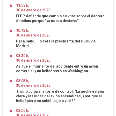
11:08 h
,
30
de
enero
de
2025
El PP defiende que cambió su voto sobre el decreto
ómnibus porque "ya no era decisivo"
10:45 h
,
30
de
enero
de
2025
Paca Sauquillo será la presidenta del PSOE de
Madrid
08:30 h
,
30
de
enero
de
2025
Así fue el momento del accidente entre un avión
comercial y un helicóptero en Washington
08:05 h
,
30
de
enero
de
2025
Trump culpa a la torre de control: "La noche estaba
clara y las luces del avión encendidas, ¿por qué el
helicóptero no subió, bajó o viró?"
08:00 h
,
30
de
enero
de
2025