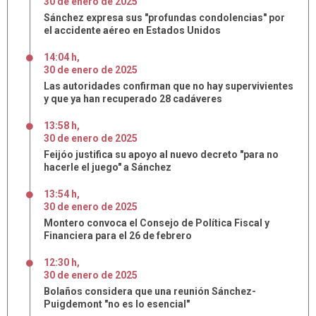
30
de
enero
de
2025
Sánchez expresa sus "profundas condolencias" por
el accidente aéreo en Estados Unidos
14:04 h
,
30
de
enero
de
2025
Las autoridades confirman que no hay supervivientes
y que ya han recuperado 28 cadáveres
13:58 h
,
30
de
enero
de
2025
Feijóo justifica su apoyo al nuevo decreto "para no
hacerle el juego" a Sánchez
13:54 h
,
30
de
enero
de
2025
Montero convoca el Consejo de Política Fiscal y
Financiera para el 26 de febrero
12:30 h
,
30
de
enero
de
2025
Bolaños considera que una reunión Sánchez-
Puigdemont "no es lo esencial"