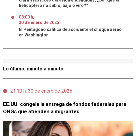
clara y las luces del avión encendidas, ¿por qué el
helicóptero no subió, bajó o viró?"
08:00 h
,
30
de
enero
de
2025
El Pentágono califica de accidente el choque aéreo
en Washington
Lo último, minuto a minuto
21:10 h, 30 de enero de 2025
EE.UU. congela la entrega de fondos federales para
ONGs que atienden a migrantes