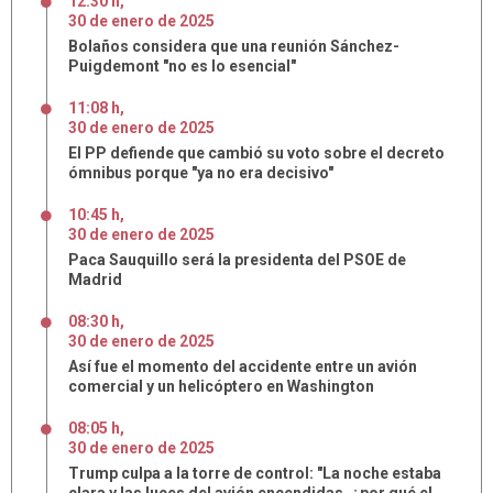
12:30 h
,
30
de
enero
de
2025
Bolaños considera que una reunión Sánchez-
Puigdemont "no es lo esencial"
11:08 h
,
30
de
enero
de
2025
El PP defiende que cambió su voto sobre el decreto
ómnibus porque "ya no era decisivo"
10:45 h
,
30
de
enero
de
2025
Paca Sauquillo será la presidenta del PSOE de
Madrid
08:30 h
,
30
de
enero
de
2025
Así fue el momento del accidente entre un avión
comercial y un helicóptero en Washington
08:05 h
,
30
de
enero
de
2025
Trump culpa a la torre de control: "La noche estaba