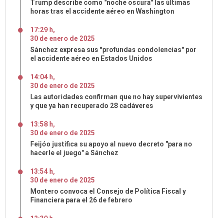
Trump describe como "noche oscura" las últimas
horas tras el accidente aéreo en Washington
17:29 h
,
30
de
enero
de
2025
Sánchez expresa sus "profundas condolencias" por
el accidente aéreo en Estados Unidos
14:04 h
,
30
de
enero
de
2025
Las autoridades confirman que no hay supervivientes
y que ya han recuperado 28 cadáveres
13:58 h
,
30
de
enero
de
2025
Feijóo justifica su apoyo al nuevo decreto "para no
hacerle el juego" a Sánchez
13:54 h
,
30
de
enero
de
2025
Montero convoca el Consejo de Política Fiscal y
Financiera para el 26 de febrero