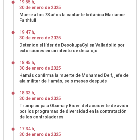
19:55 h
,
30
de
enero
de
2025
Muere a los 78 años la cantante británica Marianne
Faithfull
19:47 h
,
30
de
enero
de
2025
Detenido el líder de DesokupaCyl en Valladolid por
extorsiones en un intento de desalojo
18:45 h
,
30
de
enero
de
2025
Hamás confirma la muerte de Mohamed Deif, jefe de
ala militar de Hamás, seis meses después
18:33 h
,
30
de
enero
de
2025
Trump culpa a Obama y Biden del accidente de avión
por los programas de diversidad en la contratación
de los controladores
17:34 h
,
30
de
enero
de
2025