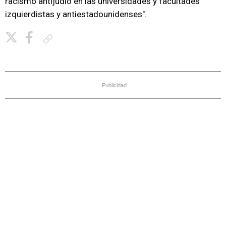
racismo antijudío en las universidades y facultades
izquierdistas y antiestadounidenses".
Copiar enlace
Publicidad