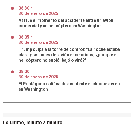
08:30 h
,
30
de
enero
de
2025
Así fue el momento del accidente entre un avión
comercial y un helicóptero en Washington
08:05 h
,
30
de
enero
de
2025
Trump culpa a la torre de control: "La noche estaba
clara y las luces del avión encendidas, ¿por qué el
helicóptero no subió, bajó o viró?"
08:00 h
,
30
de
enero
de
2025
El Pentágono califica de accidente el choque aéreo
en Washington
Lo último, minuto a minuto