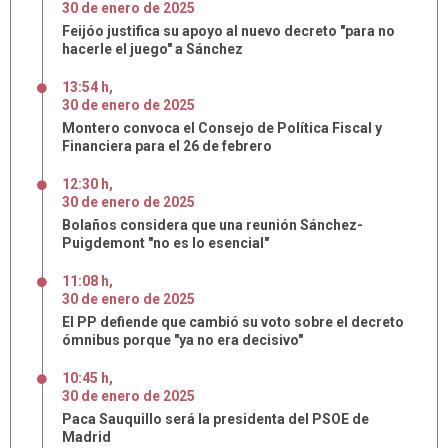
30
de
enero
de
2025
Feijóo justifica su apoyo al nuevo decreto "para no
hacerle el juego" a Sánchez
13:54 h
,
30
de
enero
de
2025
Montero convoca el Consejo de Política Fiscal y
Financiera para el 26 de febrero
12:30 h
,
30
de
enero
de
2025
Bolaños considera que una reunión Sánchez-
Puigdemont "no es lo esencial"
11:08 h
,
30
de
enero
de
2025
El PP defiende que cambió su voto sobre el decreto
ómnibus porque "ya no era decisivo"
10:45 h
,
30
de
enero
de
2025
Paca Sauquillo será la presidenta del PSOE de
Madrid