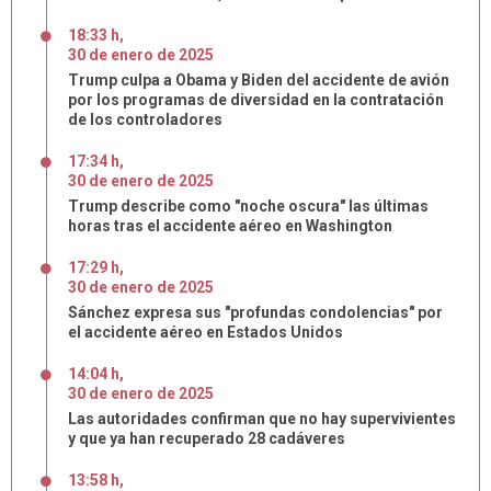
18:33 h
,
30
de
enero
de
2025
Trump culpa a Obama y Biden del accidente de avión
por los programas de diversidad en la contratación
de los controladores
17:34 h
,
30
de
enero
de
2025
Trump describe como "noche oscura" las últimas
horas tras el accidente aéreo en Washington
17:29 h
,
30
de
enero
de
2025
Sánchez expresa sus "profundas condolencias" por
el accidente aéreo en Estados Unidos
14:04 h
,
30
de
enero
de
2025
Las autoridades confirman que no hay supervivientes
y que ya han recuperado 28 cadáveres
13:58 h
,