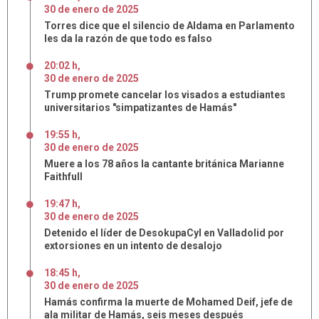
30
de
enero
de
2025
Torres dice que el silencio de Aldama en Parlamento
les da la razón de que todo es falso
20:02 h
,
30
de
enero
de
2025
Trump promete cancelar los visados a estudiantes
universitarios "simpatizantes de Hamás"
19:55 h
,
30
de
enero
de
2025
Muere a los 78 años la cantante británica Marianne
Faithfull
19:47 h
,
30
de
enero
de
2025
Detenido el líder de DesokupaCyl en Valladolid por
extorsiones en un intento de desalojo
18:45 h
,
30
de
enero
de
2025
Hamás confirma la muerte de Mohamed Deif, jefe de
ala militar de Hamás, seis meses después