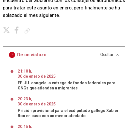
encuentro del Gobierno con los consejeros autonómicos
para tratar este asunto en enero, pero finalmente se ha
aplazado al mes siguiente.
Copiar enlace
De un vistazo
Ocultar
21:10 h
,
30
de
enero
de
2025
EE.UU. congela la entrega de fondos federales para
ONGs que atienden a migrantes
20:23 h
,
30
de
enero
de
2025
Prisión provisional para el exdiputado gallego Xabier
Ron en caso con un menor afectado
20:15 h
,