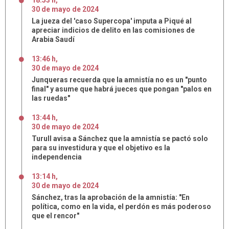
18:53 h
,
30
de
mayo
de
2024
La jueza del 'caso Supercopa' imputa a Piqué al
apreciar indicios de delito en las comisiones de
Arabia Saudí
13:46 h
,
30
de
mayo
de
2024
Junqueras recuerda que la amnistía no es un "punto
final" y asume que habrá jueces que pongan "palos en
las ruedas"
13:44 h
,
30
de
mayo
de
2024
Turull avisa a Sánchez que la amnistía se pactó solo
para su investidura y que el objetivo es la
independencia
13:14 h
,
30
de
mayo
de
2024
Sánchez, tras la aprobación de la amnistía: "En
política, como en la vida, el perdón es más poderoso
que el rencor"