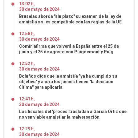
13:02 h
,
30
de
mayo
de
2024
Bruselas aborda "sin plazo" su examen de la ley de
amnistía y si es compatible con las reglas de la UE
12:58 h
,
30
de
mayo
de
2024
Comín afirma que volverá a España entre el 25 de
junio y el 25 de agosto con Puigdemont y Puig
12:52 h
,
30
de
mayo
de
2024
Bolaños dice que la amnistía "ya ha cumplido su
objetivo" y ahora los jueces tienen "la decisión
última" para aplicarla
12:41 h
,
30
de
mayo
de
2024
Los fiscales del 'procés' trasladan a García Ortiz que
no ven viable amnistiar la malversación
12:29 h
,
30
de
mayo
de
2024