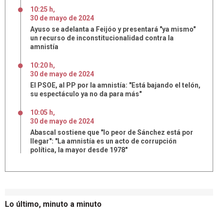
10:25 h
,
30
de
mayo
de
2024
Ayuso se adelanta a Feijóo y presentará "ya mismo"
un recurso de inconstitucionalidad contra la
amnistía
10:20 h
,
30
de
mayo
de
2024
El PSOE, al PP por la amnistía: "Está bajando el telón,
su espectáculo ya no da para más"
10:05 h
,
30
de
mayo
de
2024
Abascal sostiene que "lo peor de Sánchez está por
llegar": "La amnistía es un acto de corrupción
política, la mayor desde 1978"
Lo último, minuto a minuto