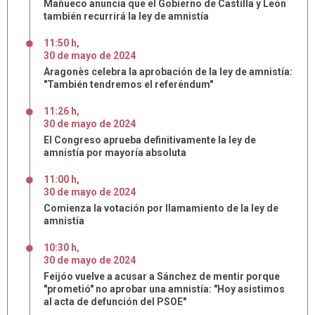
Mañueco anuncia que el Gobierno de Castilla y León
también recurrirá la ley de amnistía
11:50 h
,
30
de
mayo
de
2024
Aragonès celebra la aprobación de la ley de amnistía:
"También tendremos el referéndum"
11:26 h
,
30
de
mayo
de
2024
El Congreso aprueba definitivamente la ley de
amnistía por mayoría absoluta
11:00 h
,
30
de
mayo
de
2024
Comienza la votación por llamamiento de la ley de
amnistía
10:30 h
,
30
de
mayo
de
2024
Feijóo vuelve a acusar a Sánchez de mentir porque
"prometió" no aprobar una amnistía: "Hoy asistimos
al acta de defunción del PSOE"