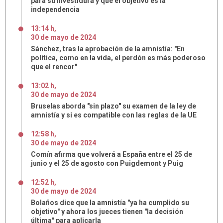
para su investidura y que el objetivo es la
independencia
13:14 h
,
30
de
mayo
de
2024
Sánchez, tras la aprobación de la amnistía: "En
política, como en la vida, el perdón es más poderoso
que el rencor"
13:02 h
,
30
de
mayo
de
2024
Bruselas aborda "sin plazo" su examen de la ley de
amnistía y si es compatible con las reglas de la UE
12:58 h
,
30
de
mayo
de
2024
Comín afirma que volverá a España entre el 25 de
junio y el 25 de agosto con Puigdemont y Puig
12:52 h
,
30
de
mayo
de
2024
Bolaños dice que la amnistía "ya ha cumplido su
objetivo" y ahora los jueces tienen "la decisión
última" para aplicarla