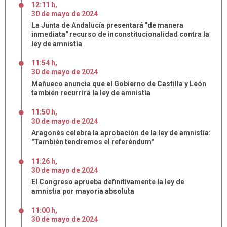
12:11 h
,
30
de
mayo
de
2024
La Junta de Andalucía presentará "de manera
inmediata" recurso de inconstitucionalidad contra la
ley de amnistía
11:54 h
,
30
de
mayo
de
2024
Mañueco anuncia que el Gobierno de Castilla y León
también recurrirá la ley de amnistía
11:50 h
,
30
de
mayo
de
2024
Aragonès celebra la aprobación de la ley de amnistía:
"También tendremos el referéndum"
11:26 h
,
30
de
mayo
de
2024
El Congreso aprueba definitivamente la ley de
amnistía por mayoría absoluta
11:00 h
,
30
de
mayo
de
2024