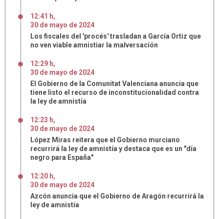
12:41 h
,
30
de
mayo
de
2024
Los fiscales del 'procés' trasladan a García Ortiz que
no ven viable amnistiar la malversación
12:29 h
,
30
de
mayo
de
2024
El Gobierno de la Comunitat Valenciana anuncia que
tiene listo el recurso de inconstitucionalidad contra
la ley de amnistía
12:23 h
,
30
de
mayo
de
2024
López Miras reitera que el Gobierno murciano
recurrirá la ley de amnistía y destaca que es un "día
negro para España"
12:20 h
,
30
de
mayo
de
2024
Azcón anuncia que el Gobierno de Aragón recurrirá la
ley de amnistía