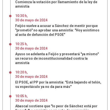
Comienza la votación por llamamiento de la ley de
amnistía
10:30 h
,
30
de
mayo
de
2024
Feijóo vuelve a acusar a Sánchez de mentir porque
"prometió" no aprobar una amnistía: "Hoy asistimos
al acta de defunción del PSOE"
10:25 h
,
30
de
mayo
de
2024
Ayuso se adelanta a Feijóo y presentará "ya mismo"
un recurso de inconstitucionalidad contra la
amnistía
10:20 h
,
30
de
mayo
de
2024
El PSOE, al PP por la amnistía: "Está bajando el telón,
su espectáculo ya no da para más"
10:05 h
,
30
de
mayo
de
2024
Abascal sostiene que "lo peor de Sánchez está por