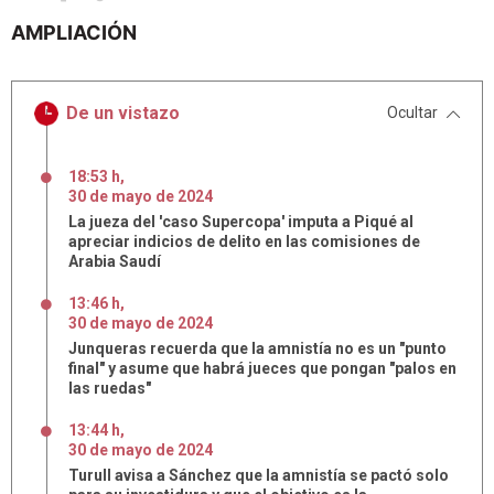
AMPLIACIÓN
De un vistazo
Ocultar
18:53 h
,
30
de
mayo
de
2024
La jueza del 'caso Supercopa' imputa a Piqué al
apreciar indicios de delito en las comisiones de
Arabia Saudí
13:46 h
,
30
de
mayo
de
2024
Junqueras recuerda que la amnistía no es un "punto
final" y asume que habrá jueces que pongan "palos en
las ruedas"
13:44 h
,
30
de
mayo
de
2024
Turull avisa a Sánchez que la amnistía se pactó solo