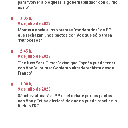
para "volver a bloquear la gobernabilidad" con su "no
es no"
13:05 h
,
9
de
julio
de
2023
Montero apela a los votantes "moderados" de PP
que rechazan unos pactos con Vox que sólo traen
"retrocesos"
12:45 h
,
9
de
julio
de
2023
'The New York Times' avisa que España puede tener
con Vox "el primer Gobierno ultraderechista desde
Franco"
11:00 h
,
9
de
julio
de
2023
Sánchez atacará al PP en el debate por los pactos
con Vox y Feijóo alertará de que no puede repetir sin
Bildu o ERC