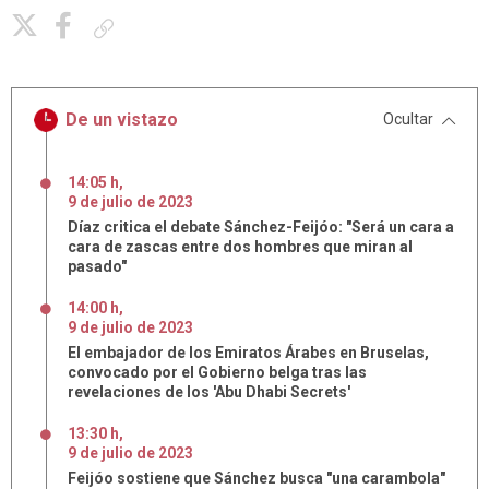
Copiar enlace
De un vistazo
Ocultar
14:05 h
,
9
de
julio
de
2023
Díaz critica el debate Sánchez-Feijóo: "Será un cara a
cara de zascas entre dos hombres que miran al
pasado"
14:00 h
,
9
de
julio
de
2023
El embajador de los Emiratos Árabes en Bruselas,
convocado por el Gobierno belga tras las
revelaciones de los 'Abu Dhabi Secrets'
13:30 h
,
9
de
julio
de
2023
Feijóo sostiene que Sánchez busca "una carambola"