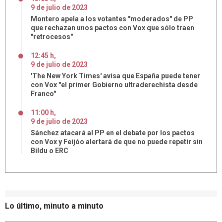
9
de
julio
de
2023
Montero apela a los votantes "moderados" de PP
que rechazan unos pactos con Vox que sólo traen
"retrocesos"
12:45 h
,
9
de
julio
de
2023
'The New York Times' avisa que España puede tener
con Vox "el primer Gobierno ultraderechista desde
Franco"
11:00 h
,
9
de
julio
de
2023
Sánchez atacará al PP en el debate por los pactos
con Vox y Feijóo alertará de que no puede repetir sin
Bildu o ERC
Lo último, minuto a minuto