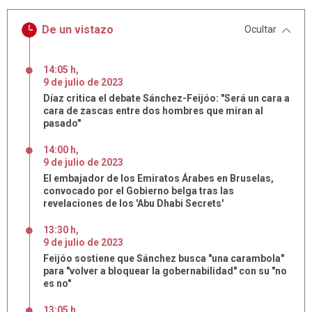
De un vistazo
Ocultar
14:05 h
,
9
de
julio
de
2023
Díaz critica el debate Sánchez-Feijóo: "Será un cara a
cara de zascas entre dos hombres que miran al
pasado"
14:00 h
,
9
de
julio
de
2023
El embajador de los Emiratos Árabes en Bruselas,
convocado por el Gobierno belga tras las
revelaciones de los 'Abu Dhabi Secrets'
13:30 h
,
9
de
julio
de
2023
Feijóo sostiene que Sánchez busca "una carambola"
para "volver a bloquear la gobernabilidad" con su "no
es no"
13:05 h
,