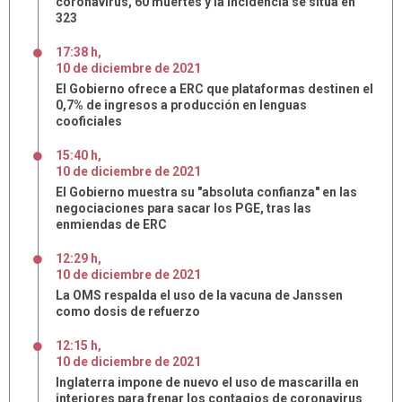
coronavirus, 60 muertes y la incidencia se sitúa en
323
17:38 h
,
10
de
diciembre
de
2021
El Gobierno ofrece a ERC que plataformas destinen el
0,7% de ingresos a producción en lenguas
cooficiales
15:40 h
,
10
de
diciembre
de
2021
El Gobierno muestra su "absoluta confianza" en las
negociaciones para sacar los PGE, tras las
enmiendas de ERC
12:29 h
,
10
de
diciembre
de
2021
La OMS respalda el uso de la vacuna de Janssen
como dosis de refuerzo
12:15 h
,
10
de
diciembre
de
2021
Inglaterra impone de nuevo el uso de mascarilla en
interiores para frenar los contagios de coronavirus