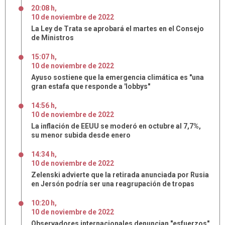
20:08 h
,
10
de
noviembre
de
2022
La Ley de Trata se aprobará el martes en el Consejo
de Ministros
15:07 h
,
10
de
noviembre
de
2022
Ayuso sostiene que la emergencia climática es "una
gran estafa que responde a 'lobbys"
14:56 h
,
10
de
noviembre
de
2022
La inflación de EEUU se moderó en octubre al 7,7%,
su menor subida desde enero
14:34 h
,
10
de
noviembre
de
2022
Zelenski advierte que la retirada anunciada por Rusia
en Jersón podría ser una reagrupación de tropas
10:20 h
,
10
de
noviembre
de
2022
Observadores internacionales denuncian "esfuerzos"