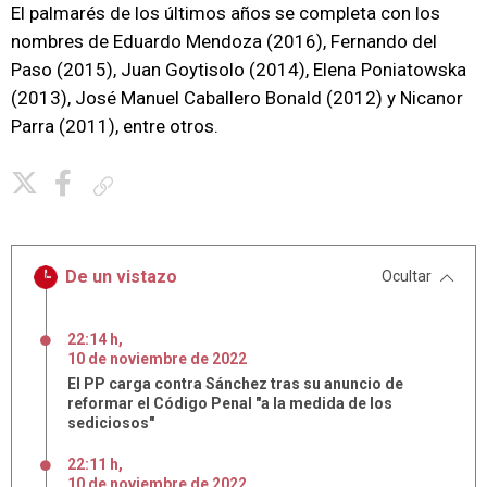
El palmarés de los últimos años se completa con los
nombres de Eduardo Mendoza (2016), Fernando del
Paso (2015), Juan Goytisolo (2014), Elena Poniatowska
(2013), José Manuel Caballero Bonald (2012) y Nicanor
Parra (2011), entre otros.
Copiar enlace
De un vistazo
Ocultar
22:14 h
,
10
de
noviembre
de
2022
El PP carga contra Sánchez tras su anuncio de
reformar el Código Penal "a la medida de los
sediciosos"
22:11 h
,
10
de
noviembre
de
2022