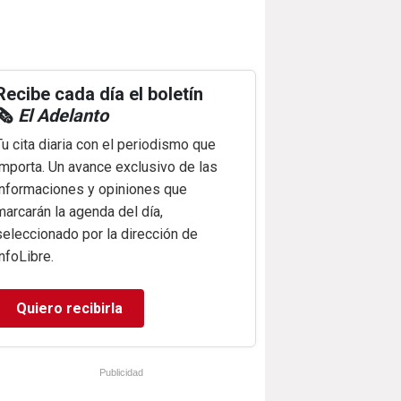
Recibe cada día el boletín
🗞️
El Adelanto
Tu cita diaria con el periodismo que
importa. Un avance exclusivo de las
informaciones y opiniones que
marcarán la agenda del día,
seleccionado por la dirección de
infoLibre.
Quiero recibirla
Publicidad