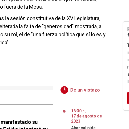
o fuera de la Mesa.
s la sesión constitutiva de la XV Legislatura,
iterada la falta de "generosidad" mostrada, a
o su rol, el de "una fuerza política que sí lo es y
ica".
De un vistazo
16:30 h
,
17
de
agosto
de
a manifestado su
2023
Abascal pide