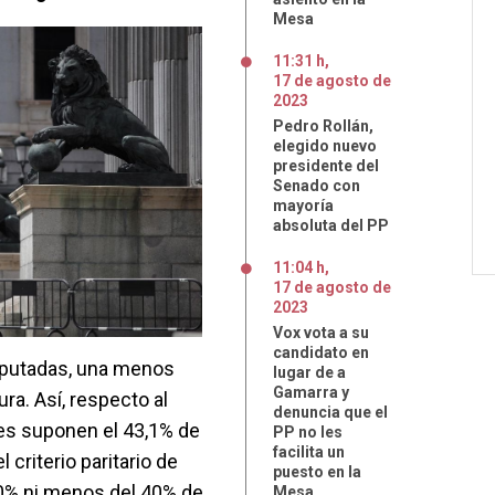
Mesa
11:31 h
,
17
de
agosto
de
2023
Pedro Rollán,
elegido nuevo
presidente del
Senado con
mayoría
absoluta del PP
11:04 h
,
17
de
agosto
de
2023
Vox vota a su
candidato en
iputadas, una menos
lugar de a
Gamarra y
tura. Así, respecto al
denuncia que el
res suponen el 43,1% de
PP no les
facilita un
 criterio paritario de
puesto en la
0% ni menos del 40% de
Mesa