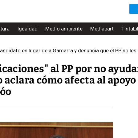
ltura
Igualdad
Medio ambiente
Mediapart
TintaLi
andidato en lugar de a Gamarra y denuncia que el PP no les 
icaciones" al PP por no ayuda
o aclara cómo afecta al apoyo
jóo