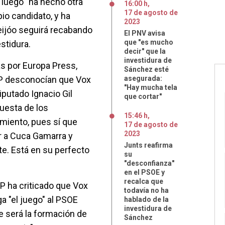
 luego "ha hecho otra
16:00 h
,
17
de
agosto
de
io candidato, y ha
2023
ijóo seguirá recabando
El PNV avisa
que "es mucho
stidura.
decir" que la
investidura de
s por Europa Press,
Sánchez esté
PP desconocían que Vox
asegurada:
"Hay mucha tela
diputado Ignacio Gil
que cortar"
puesta de los
15:46 h
,
miento, pues sí que
17
de
agosto
de
2023
r a Cuca Gamarra y
Junts reafirma
te. Está en su perfecto
su
"desconfianza"
en el PSOE y
recalca que
PP ha criticado que Vox
todavía no ha
 "el juego" al PSOE
hablado de la
investidura de
e será la formación de
Sánchez