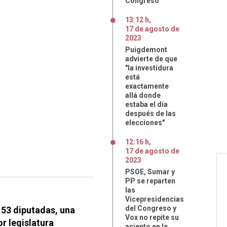
Congreso
13:12 h
,
17
de
agosto
de
2023
Puigdemont
advierte de que
"la investidura
está
exactamente
allá donde
estaba el día
después de las
elecciones"
12:16 h
,
17
de
agosto
de
2023
PSOE, Sumar y
PP se reparten
las
Vicepresidencias
del Congreso y
53 diputadas, una
Vox no repite su
or legislatura
asiento en la