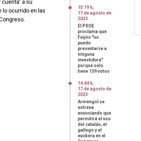
 cuenta" a su
15:19 h
,
 lo ocurrido en las
17
de
agosto
de
 Congreso.
2023
El PSOE
proclama que
Feijóo "no
puede
presentarse a
ninguna
investidura"
porque sólo
tiene 139 votos
14:44 h
,
17
de
agosto
de
2023
Armengol se
estrena
anunciando que
permitirá el uso
del catalán, el
gallego y el
euskera en el