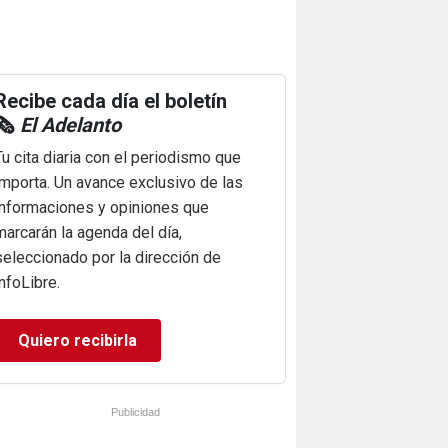
Recibe cada día el boletín
🗞️
El Adelanto
Tu cita diaria con el periodismo que
importa. Un avance exclusivo de las
informaciones y opiniones que
marcarán la agenda del día,
seleccionado por la dirección de
infoLibre.
Quiero recibirla
Publicidad