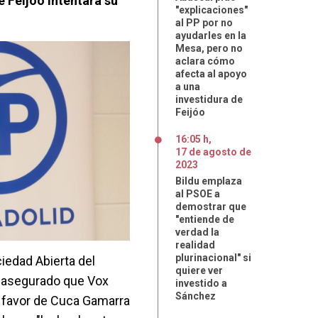
 Feijóo intentará su
"explicaciones"
al PP por no
ayudarles en la
Mesa, pero no
aclara cómo
afecta al apoyo
a una
investidura de
Feijóo
16:05 h
,
17
de
agosto
de
2023
Bildu emplaza
al PSOE a
demostrar que
"entiende de
verdad la
realidad
plurinacional" si
ciedad Abierta del
quiere ver
a asegurado que Vox
investido a
Sánchez
a favor de Cuca Gamarra