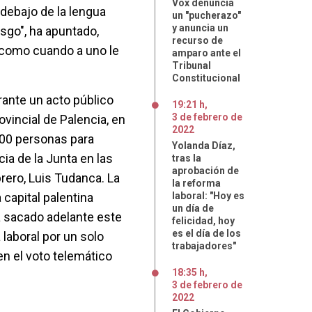
Vox denuncia
 debajo de la lengua
un "pucherazo"
y anuncia un
sgo", ha apuntado,
recurso de
"como cuando a uno le
amparo ante el
Tribunal
Constitucional
rante un acto público
19:21 h
,
3
de
febrero
de
ovincial de Palencia, en
2022
200 personas para
Yolanda Díaz,
cia de la Junta en las
tras la
aprobación de
rero, Luis Tudanca. La
la reforma
 capital palentina
laboral: "Hoy es
un día de
 sacado adelante este
felicidad, hoy
es el día de los
laboral por un solo
trabajadores"
en el voto telemático
18:35 h
,
3
de
febrero
de
2022