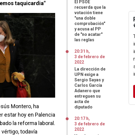
El PSOE
enemos taquicardia"
recuerda que la
votación tiene
"una doble
comprobación"
y acusa al PP
de "no acatar"
las reglas
20:31 h
,
3
de
febrero
de
2022
La dirección de
UPN exige a
Sergio Sayas y
Carlos García
Adanero que
entreguen su
acta de
esús Montero, ha
diputado
r estar hoy en Palencia
20:17 h
,
bado la reforma laboral.
3
de
febrero
de
2022
vértigo, todavía