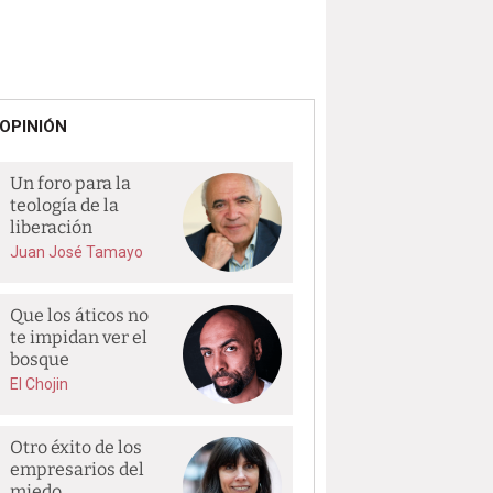
OPINIÓN
Un foro para la
teología de la
liberación
Juan José Tamayo
Que los áticos no
te impidan ver el
bosque
El Chojin
Otro éxito de los
empresarios del
miedo