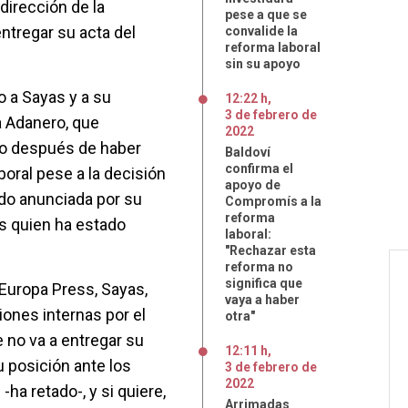
 dirección de la
pese a que se
ntregar su acta del
convalide la
reforma laboral
sin su apoyo
 a Sayas y a su
12:22 h
,
3
de
febrero
de
a Adanero, que
2022
do después de haber
Baldoví
confirma el
boral pese a la decisión
apoyo de
ido anunciada por su
Compromís a la
reforma
es quien ha estado
laboral:
"Rechazar esta
reforma no
significa que
Europa Press, Sayas,
vaya a haber
iones internas por el
otra"
 no va a entregar su
12:11 h
,
 posición ante los
3
de
febrero
de
2022
-ha retado-, y si quiere,
Arrimadas