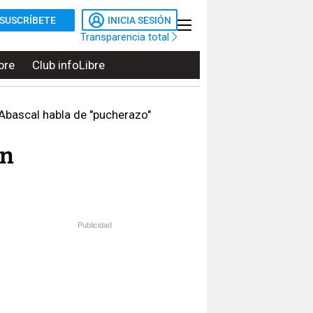
SUSCRÍBETE
INICIA SESIÓN
Transparencia total
bre
Club infoLibre
y Abascal habla de "pucherazo"
án
Publicidad