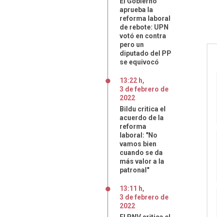
El Gobierno
aprueba la
reforma laboral
de rebote: UPN
votó en contra
pero un
diputado del PP
se equivocó
13:22 h
,
3
de
febrero
de
2022
Bildu critica el
acuerdo de la
reforma
laboral: "No
vamos bien
cuando se da
más valor a la
patronal"
13:11 h
,
3
de
febrero
de
2022