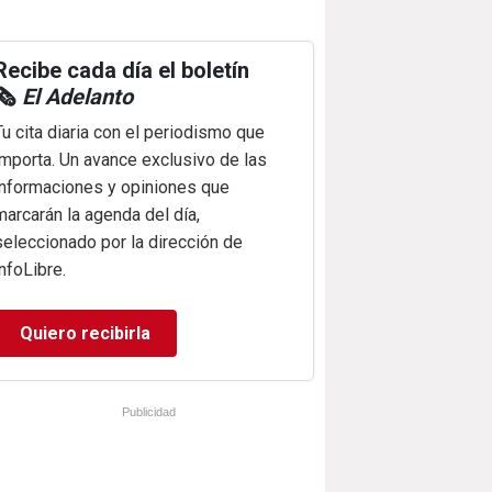
Recibe cada día el boletín
🗞️
El Adelanto
Tu cita diaria con el periodismo que
importa. Un avance exclusivo de las
informaciones y opiniones que
marcarán la agenda del día,
seleccionado por la dirección de
infoLibre.
Quiero recibirla
Publicidad