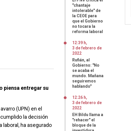
El PNV critica el
"chantaje
intolerable" de
la CEOE para
que el Gobierno
no tocara la
reforma laboral
12:39 h
,
3
de
febrero
de
2022
Rufián, al
Gobierno: "No
se acaba el
mundo. Mañana
seguiremos
hablando"
o piensa entregar su
12:26 h
,
3
de
febrero
de
Navarro (UPN) en el
2022
EH Bildu llama a
ncumplido la decisión
"rehacer" el
a laboral, ha asegurado
bloque de la
investidura