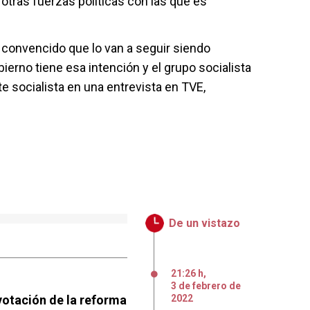
 otras fuerzas políticas con las que es
 convencido que lo van a seguir siendo
bierno tiene esa intención y el grupo socialista
te socialista en una entrevista en TVE,
De un vistazo
21:26 h
,
3
de
febrero
de
votación de la reforma
2022