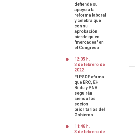
defiende su
apoyo a la
reforma laboral
y celebra que
con su
aprobación
pierde quien
"mercadea" en
el Congreso
12:05 h
,
3
de
febrero
de
2022
El PSOE afirma
que ERC, EH
Bildu y PNV
seguirán
siendo los
socios
prioritarios del
Gobierno
11:48 h
,
3
de
febrero
de