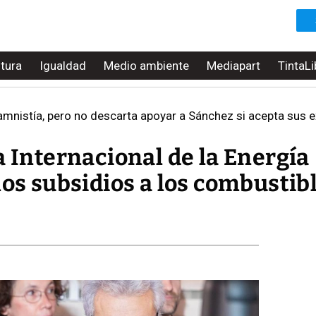
ltura
Igualdad
Medio ambiente
Mediapart
TintaLi
mnistía, pero no descarta apoyar a Sánchez si acepta sus e
a Internacional de la Energía
los subsidios a los combustib