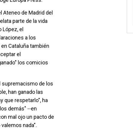
el Ateneo de Madrid del
elata parte de la vida
 López, el
araciones a los
 en Cataluña también
ceptar el
ganado" los comicios
el supremacismo de los
ble, han ganado las
 que respetarlo", ha
"los demás" --en
con mal ojo un pacto de
 valemos nada".