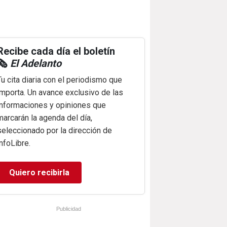
Recibe cada día el boletín
🗞️
El Adelanto
Tu cita diaria con el periodismo que
importa. Un avance exclusivo de las
informaciones y opiniones que
marcarán la agenda del día,
seleccionado por la dirección de
infoLibre.
Quiero recibirla
Publicidad