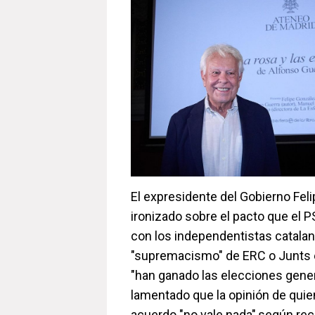
El expresidente del Gobierno Fel
ironizado sobre el pacto que el P
con los independentistas catala
"supremacismo" de ERC o Junts e
"han ganado las elecciones gener
lamentado que la opinión de qui
acuerdo "no vale nada",según re