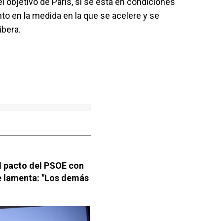
l objetivo de París, sí se está en condiciones
o en la medida en la que se acelere y se
ibera.
el pacto del PSOE con
e lamenta: "Los demás