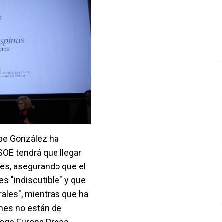
ipe González ha
SOE tendrá que llegar
nes, asegurando que el
s "indiscutible" y que
ales", mientras que ha
enes no están de
coge Europa Press.