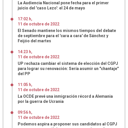
La Audiencia Nacional pone fecha para el primer
juicio del 'caso Lezo': el 24 de mayo
17:02 h
,
11
de
octubre
de
2022
El Senado mantiene los mismos tiempos del debate
de septiembre para el 'cara a cara' de Sánchez y
Feijóo del martes
14:23 h
,
11
de
octubre
de
2022
UP rechaza cambiar el sistema de elección del CGPJ
para lograr su renovación: Sería asumir un "chantaje"
del PP
11:05 h
,
11
de
octubre
de
2022
La OCDE prevé una inmigración récord a Alemania
por la guerra de Ucrania
09:56 h
,
11
de
octubre
de
2022
Podemos aspira a proponer sus candidatos al CGPJ