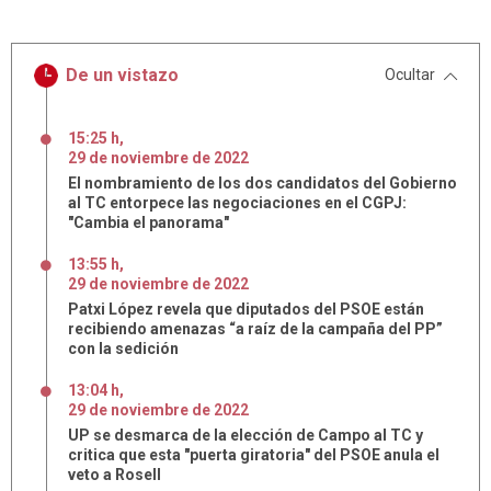
De un vistazo
Ocultar
15:25 h
,
29
de
noviembre
de
2022
El nombramiento de los dos candidatos del Gobierno
al TC entorpece las negociaciones en el CGPJ:
"Cambia el panorama"
13:55 h
,
29
de
noviembre
de
2022
Patxi López revela que diputados del PSOE están
recibiendo amenazas “a raíz de la campaña del PP”
con la sedición
13:04 h
,
29
de
noviembre
de
2022
UP se desmarca de la elección de Campo al TC y
critica que esta "puerta giratoria" del PSOE anula el
veto a Rosell