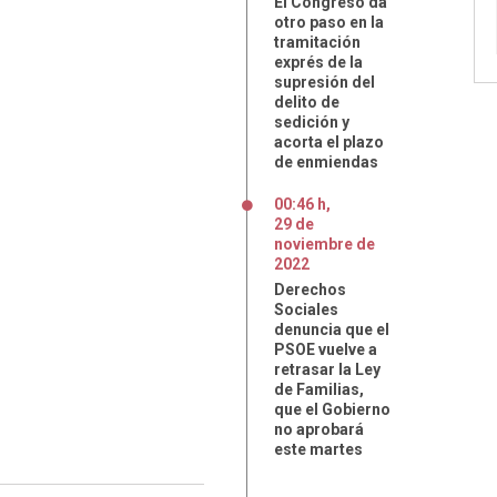
El Congreso da
otro paso en la
tramitación
exprés de la
supresión del
delito de
sedición y
acorta el plazo
de enmiendas
00:46 h
,
29
de
noviembre
de
2022
Derechos
Sociales
denuncia que el
PSOE vuelve a
retrasar la Ley
de Familias,
que el Gobierno
no aprobará
este martes