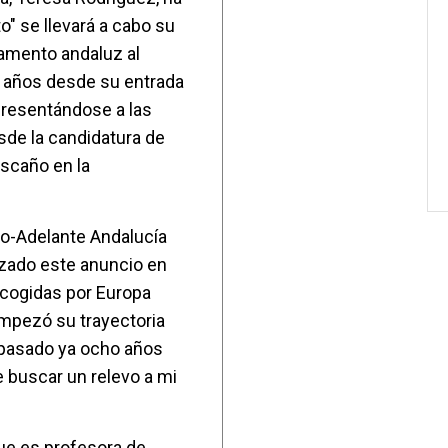
" se llevará a cabo su
lamento andaluz al
o años desde su entrada
 presentándose a las
de la candidatura de
scaño en la
to-Adelante Andalucía
izado este anuncio en
ecogidas por Europa
empezó su trayectoria
n pasado ya ocho años
 buscar un relevo a mi
que es profesora de