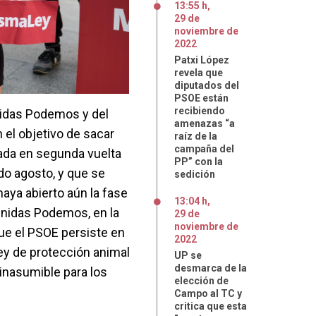
13:55 h
,
29
de
noviembre
de
2022
Patxi López
revela que
diputados del
PSOE están
recibiendo
nidas Podemos y del
amenazas “a
 el objetivo de sacar
raíz de la
campaña del
bada en segunda vuelta
PP” con la
do agosto, y que se
sedición
aya abierto aún la fase
13:04 h
,
nidas Podemos, en la
29
de
noviembre
de
ue el PSOE persiste en
2022
ley de protección animal
UP se
desmarca de la
 inasumible para los
elección de
Campo al TC y
critica que esta