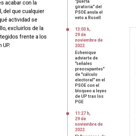
"puerta
es acabar con la
giratoria" del
, del que cualquier
PSOE anula el
veto a Rosell
qué actividad se
lo, excluirlos de la
13:03 h
,
29
de
egidos frente a los
noviembre
de
n UP.
2022
Echenique
advierte de
"señales
preocupantes"
de "cálculo
electoral" en el
PSOE con el
bloqueo a leyes
de UP tras los
PGE
11:27 h
,
29
de
noviembre
de
2022