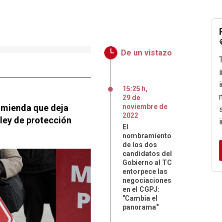
De un vistazo
15:25 h
,
29
de
enmienda que deja
noviembre
de
2022
 ley de protección
El
nombramiento
de los dos
candidatos del
Gobierno al TC
entorpece las
negociaciones
en el CGPJ:
"Cambia el
panorama"