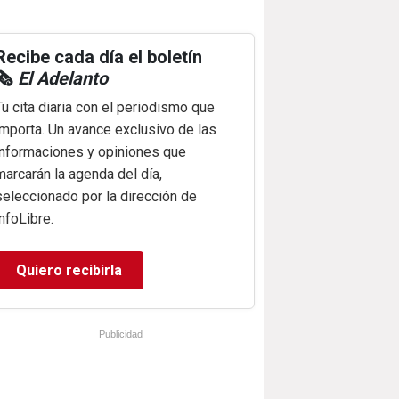
Recibe cada día el boletín
🗞️
El Adelanto
Tu cita diaria con el periodismo que
importa. Un avance exclusivo de las
informaciones y opiniones que
marcarán la agenda del día,
seleccionado por la dirección de
infoLibre.
Quiero recibirla
Publicidad