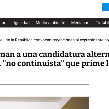
ltura
Igualdad
Medio ambiente
Mediapart
TintaLi
ll de la República convocan recepciones al expresidente prev
aman a una candidatura alter
 "no continuista" que prime 