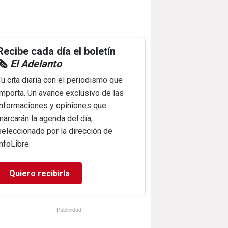
Recibe cada día el boletín
🗞️
El Adelanto
Tu cita diaria con el periodismo que
importa. Un avance exclusivo de las
informaciones y opiniones que
marcarán la agenda del día,
seleccionado por la dirección de
infoLibre.
Quiero recibirla
Publicidad