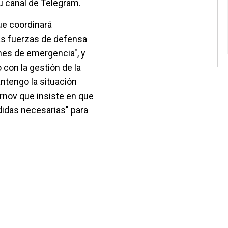
u canal de Telegram.
ue coordinará
as fuerzas de defensa
ones de emergencia", y
on la gestión de la
antengo la situación
irnov que insiste en que
idas necesarias" para