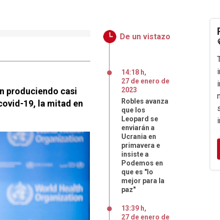
De un vistazo
14:18 h
,
27
de
enero
de
n produciendo casi
2023
Robles avanza
ovid-19, la mitad en
que los
Leopard se
enviarán a
Ucrania en
primavera e
insiste a
Podemos en
que es "lo
mejor para la
paz"
13:39 h
,
27
de
enero
de