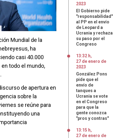
2023
El Gobierno pide
"responsabilidad"
al PP en el envío
de Leopard a
Ucrania y rechaza
su paso por el
ción Mundial de la
Congreso
hebreyesus, ha
13:32 h
,
ciendo casi 40.000
27
de
enero
de
 en todo el mundo,
2023
.
González Pons
pide que el
envío de
discurso de apertura en
tanques a
gencia sobre la
Ucrania se vote
en el Congreso
viernes se reúne para
para que la
constituyendo una
gente conozca
"pros y contras"
importancia
13:15 h
,
27
de
enero
de