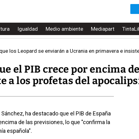
ltura
Igualdad
Medio ambiente
Mediapart
TintaLi
ue los Leopard se enviarán a Ucrania en primavera e insiste 
e el PIB crece por encima de
e a los profetas del apocalips
o Sánchez, ha destacado que el PIB de España
ncima de las previsiones, lo que "confirma la
mía española".