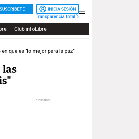
SUSCRÍBETE
INICIA SESIÓN
Transparencia total
bre
Club infoLibre
en que es "lo mejor para la paz"
 las
is"
Publicidad