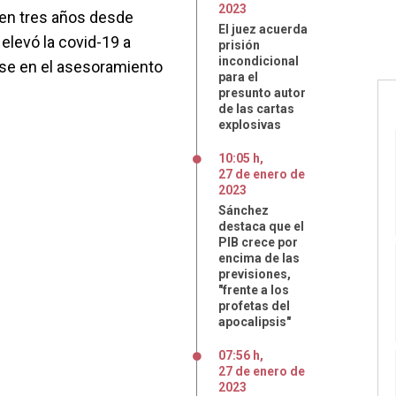
2023
en tres años desde
El juez acuerda
 elevó la covid-19 a
prisión
incondicional
ose en el asesoramiento
para el
presunto autor
de las cartas
explosivas
10:05 h
,
27
de
enero
de
2023
Sánchez
destaca que el
PIB crece por
encima de las
previsiones,
"frente a los
profetas del
apocalipsis"
07:56 h
,
27
de
enero
de
2023