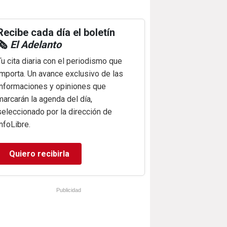
Recibe cada día el boletín
🗞️
El Adelanto
Tu cita diaria con el periodismo que
importa. Un avance exclusivo de las
informaciones y opiniones que
marcarán la agenda del día,
seleccionado por la dirección de
infoLibre.
Quiero recibirla
Publicidad