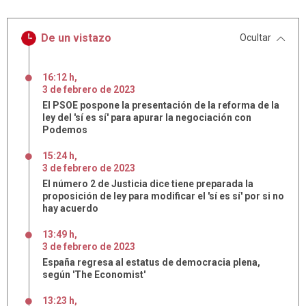
De un vistazo
Ocultar
16:12 h
,
3
de
febrero
de
2023
El PSOE pospone la presentación de la reforma de la
ley del 'sí es sí' para apurar la negociación con
Podemos
15:24 h
,
3
de
febrero
de
2023
El número 2 de Justicia dice tiene preparada la
proposición de ley para modificar el 'sí es sí' por si no
hay acuerdo
13:49 h
,
3
de
febrero
de
2023
España regresa al estatus de democracia plena,
según 'The Economist'
13:23 h
,