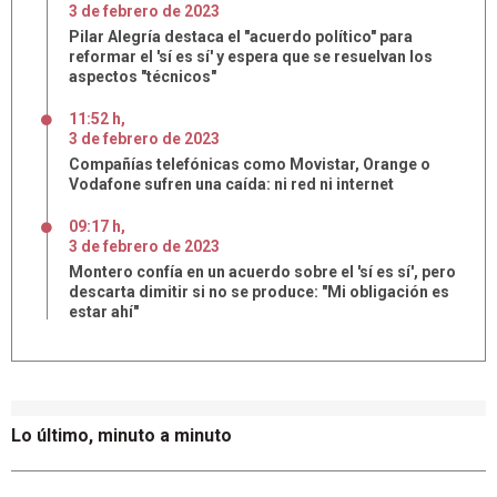
3
de
febrero
de
2023
Pilar Alegría destaca el "acuerdo político" para
reformar el 'sí es sí' y espera que se resuelvan los
aspectos "técnicos"
11:52 h
,
3
de
febrero
de
2023
Compañías telefónicas como Movistar, Orange o
Vodafone sufren una caída: ni red ni internet
09:17 h
,
3
de
febrero
de
2023
Montero confía en un acuerdo sobre el 'sí es sí', pero
descarta dimitir si no se produce: "Mi obligación es
estar ahí"
Lo último, minuto a minuto