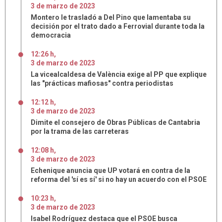
3
de
marzo
de
2023
Montero le trasladó a Del Pino que lamentaba su
decisión por el trato dado a Ferrovial durante toda la
democracia
12:26 h
,
3
de
marzo
de
2023
La vicealcaldesa de València exige al PP que explique
las "prácticas mafiosas" contra periodistas
12:12 h
,
3
de
marzo
de
2023
Dimite el consejero de Obras Públicas de Cantabria
por la trama de las carreteras
12:08 h
,
3
de
marzo
de
2023
Echenique anuncia que UP votará en contra de la
reforma del 'sí es sí' si no hay un acuerdo con el PSOE
10:23 h
,
3
de
marzo
de
2023
Isabel Rodríguez destaca que el PSOE busca