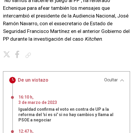
"No vamos a hacerle el juego al PP", ha reiterado
Echenique para afear también los mensajes que
intercambió el presidente de la Audiencia Nacional, José
Ramón Navarro, con el exsecretario de Estado de
Seguridad Francisco Martínez en el anterior Gobierno del
PP durante la investigación del caso
Kitchen
.
Copiar enlace
De un vistazo
Ocultar
16:10 h
,
3
de
marzo
de
2023
Igualdad confirma el voto en contra de UP a la
reforma del 'sí es sí' si no hay cambios y llama al
PSOE a negociar
12:47 h
,