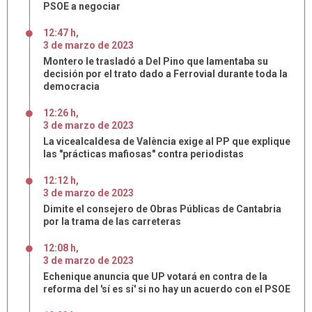
PSOE a negociar
12:47 h
,
3
de
marzo
de
2023
Montero le trasladó a Del Pino que lamentaba su
decisión por el trato dado a Ferrovial durante toda la
democracia
12:26 h
,
3
de
marzo
de
2023
La vicealcaldesa de València exige al PP que explique
las "prácticas mafiosas" contra periodistas
12:12 h
,
3
de
marzo
de
2023
Dimite el consejero de Obras Públicas de Cantabria
por la trama de las carreteras
12:08 h
,
3
de
marzo
de
2023
Echenique anuncia que UP votará en contra de la
reforma del 'sí es sí' si no hay un acuerdo con el PSOE