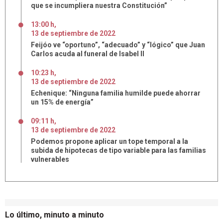
que se incumpliera nuestra Constitución”
13:00 h
,
13
de
septiembre
de
2022
Feijóo ve “oportuno”, “adecuado” y “lógico” que Juan
Carlos acuda al funeral de Isabel II
10:23 h
,
13
de
septiembre
de
2022
Echenique: “Ninguna familia humilde puede ahorrar
un 15% de energía”
09:11 h
,
13
de
septiembre
de
2022
Podemos propone aplicar un tope temporal a la
subida de hipotecas de tipo variable para las familias
vulnerables
Lo último, minuto a minuto